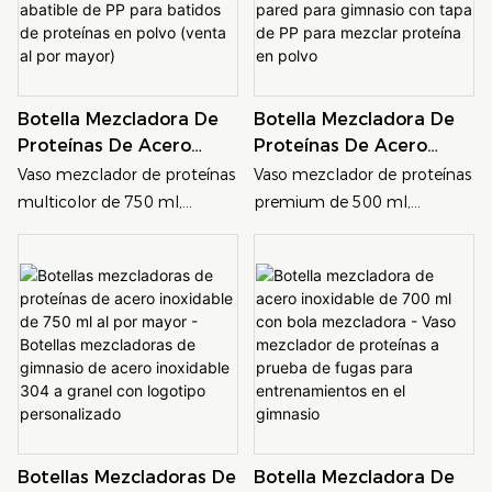
calidad apto para uso
funcionalidad y
alimentario y con un diseño
personalización de marca.
de doble pared aislante, esta
Fabricada con acero
taza de viaje de 380 ml
inoxidable SS304 de alta
Botella Mezcladora De
Botella Mezcladora De
mantiene tus bebidas a la
calidad apto para uso
Proteínas De Acero
Proteínas De Acero
temperatura perfecta y
alimentario, esta botella
Inoxidable SS304 De 750
Inoxidable De 500 Ml |
ofrece un rendimiento a
isotérmica mantiene tus
Vaso mezclador de proteínas
Vaso mezclador de proteínas
Ml | Vaso Mezclador De
Vaso Mezclador De
prueba de fugas. Su vibrante
batidos de proteínas, pre-
multicolor de 750 ml,
premium de 500 ml,
Metal Con Tapa
Metal SS304 De Doble
diseño de bloques de color y
entrenamientos y smoothies
fabricado en acero
fabricado con acero
Abatible De PP Para
Pared Para Gimnasio
su práctico cordón la hacen
a la temperatura perfecta,
inoxidable SS304 apto para
inoxidable SS304 de grado
Batidos De Proteínas En
Con Tapa De PP Para
ideal para ir al trabajo,
resistiendo olores, manchas y
uso alimentario y tapa
alimenticio y tapa abatible
Polvo (venta Al Por
Mezclar Proteína En
aventuras al aire libre, la
corrosión. Ideal para quienes
abatible de plástico PP
de plástico PP resistente.
Mayor)
Polvo
oficina o tus recados diarios.
van al gimnasio, atletas y
resistente. Marcas de
Marcas de volumen en ml y
entusiastas del fitness,
volumen en relieve para una
oz grabadas para un control
combina un rendimiento a
mezcla precisa de
preciso de las porciones.
prueba de fugas, un filtro de
suplementos. Dimensiones:
Tamaño individual: 9,3 x 17,7
plástico integrado y un asa
9,3 × 22 cm. Empaquetado
cm. Empaquetado en cajas
práctica para llevarla contigo
Botellas Mezcladoras De
Botella Mezcladora De
en cajas de exportación de
de exportación de 50 x 50 x