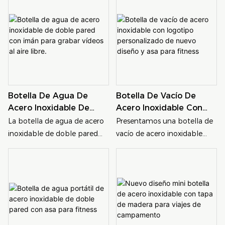
después del entrenamiento,
mezcladora de acero
perfecta para tus aventuras
o para la hidratación diaria,
inoxidable de 760 ml.
de senderismo. Su diseño
combina durabilidad,
Equipada con una bola
aislante mantiene las
funcionalidad y estilo en un
mezcladora de acero
bebidas calientes o frías
diseño elegante.
inoxidable, esta botella es
durante largos periodos,
perfecta para mantenerte
garantizando que te
nutrido y con energía
mantengas fresco en los
Botella De Agua De
Botella De Vacío De
durante tu rutina de fitness.
senderos.
Acero Inoxidable De
Acero Inoxidable Con
Doble Pared Con Imán
Logotipo Personalizado
La botella de agua de acero
Presentamos una botella de
Para Grabar Vídeos Al
De Nuevo Diseño Y Asa
inoxidable de doble pared
vacío de acero inoxidable
Aire Libre.
Para Fitness
con imán es perfecta para
elegante y duradera con un
grabar videos al aire libre y
asa cómoda, perfecta para
proporciona un recipiente
mantenerse hidratado
duradero y a prueba de fugas
durante los entrenamientos y
para mantenerte hidratado
en movimiento.
mientras viajas. La función
Personalízalo con tu propio
magnética le permite
logotipo para darle un toque