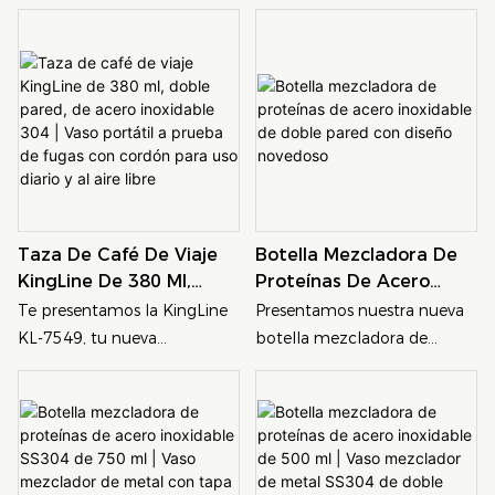
Taza De Café De Viaje
Botella Mezcladora De
KingLine De 380 Ml,
Proteínas De Acero
Doble Pared, De Acero
Inoxidable De Doble
Te presentamos la KingLine
Presentamos nuestra nueva
Inoxidable 304 | Vaso
Pared Con Diseño
KL-7549, tu nueva
botella mezcladora de
Portátil A Prueba De
Novedoso
compañera ideal para
proteínas de doble pared de
Fugas Con Cordón Para
hidratarte y disfrutar de tu
acero inoxidable: el
Uso Diario Y Al Aire Libre
café dondequiera que estés.
compañero ideal para el
Fabricada con acero
gimnasio, diseñada para
inoxidable 304 de alta
ofrecer durabilidad,