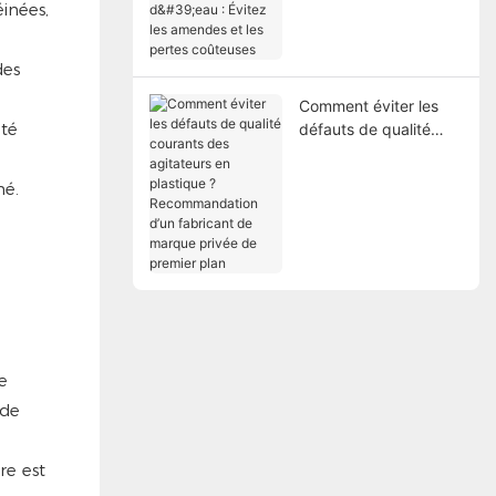
inées,
Évitez les amendes et
les pertes coûteuses
des
Comment éviter les
ité
défauts de qualité
courants des
agitateurs en
hé.
plastique ?
Recommandation d’un
fabricant de marque
privée de premier plan
e
 de
re est