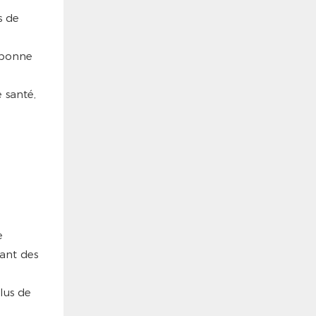
s de
e bonne
 santé,
e
sant des
lus de