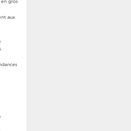
 en gros
ent aux
.
.
endances
e