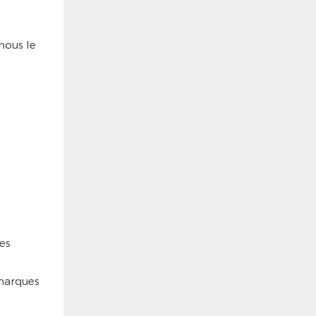
nous le
es
 marques