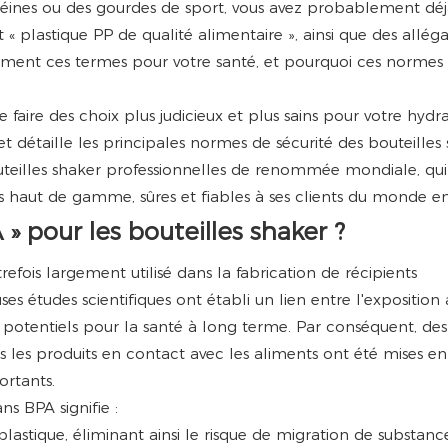
téines ou des gourdes de sport, vous avez probablement déj
t « plastique PP de qualité alimentaire », ainsi que des allég
llement ces termes pour votre santé, et pourquoi ces normes 
aire des choix plus judicieux et plus sains pour votre hydr
t détaille les principales normes de sécurité des bouteilles
outeilles shaker professionnelles de renommée mondiale, qui
s haut de gamme, sûres et fiables à ses clients du monde ent
» pour les bouteilles shaker ?
fois largement utilisé dans la fabrication de récipients
s études scientifiques ont établi un lien entre l'exposition
s potentiels pour la santé à long terme. Par conséquent, des
ans les produits en contact avec les aliments ont été mises e
ortants.
ns BPA signifie :
astique, éliminant ainsi le risque de migration de substanc