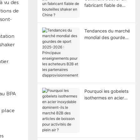
à vu des
fabricant fiable de
ations de
bouteilles shaker en
Chine ?
sont-
Tendances du marché
atation
mondial des gourdes
de sport 2025-2026 :
 shaker
Principaux
enseignements pour
ier.
les acheteurs B2B et
les partenaires
d’approvisionnement
Pourquoi les gobelets
 au BPA
isothermes en acier
inoxydable dominent-
n place
ils le marché B2B des
articles de boisson
pour activités de plein
air ?
es