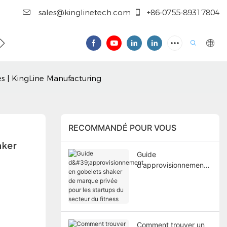
sales@kinglinetech.com
+86-0755-89317804
NTACTER
res | KingLine Manufacturing
RECOMMANDÉ POUR VOUS
ker 
Guide
d'approvisionnement
en gobelets shaker de
marque privée pour
les startups du
secteur du fitness
Comment trouver un