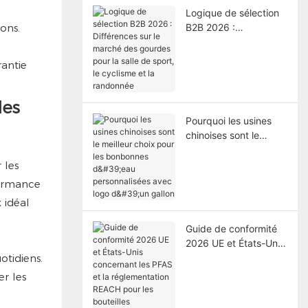
Logique de sélection
ons.
B2B 2026 :
Différences sur le
marché des gourdes
antie
pour la salle de sport,
le cyclisme et la
randonnée
les
Pourquoi les usines
chinoises sont le
meilleur choix pour les
bonbonnes d'eau
 les
personnalisées avec
formance
logo d'un gallon
x idéal
Guide de conformité
2026 UE et États-Unis
otidiens.
concernant les PFAS
et la réglementation
er les
REACH pour les
bouteilles d'eau :