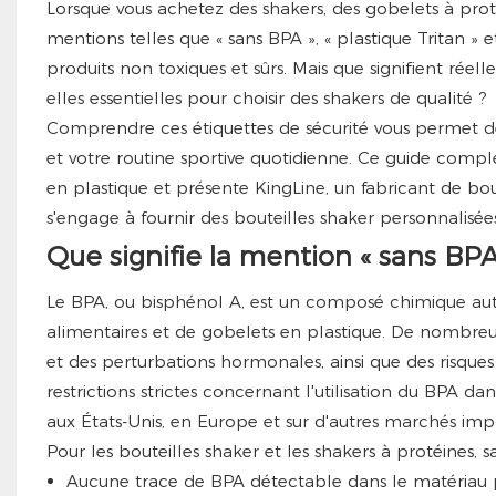
Lorsque vous achetez des shakers, des gobelets à pro
mentions telles que « sans BPA », « plastique Tritan » e
produits non toxiques et sûrs. Mais que signifient rée
elles essentielles pour choisir des shakers de qualité ?
Comprendre ces étiquettes de sécurité vous permet de f
et votre routine sportive quotidienne. Ce guide comple
en plastique et présente KingLine, un fabricant de b
s'engage à fournir des bouteilles shaker personnalisée
Que signifie la mention « sans BPA 
Le BPA, ou bisphénol A, est un composé chimique autre
alimentaires et de gobelets en plastique. De nombreuse
et des perturbations hormonales, ainsi que des risque
restrictions strictes concernant l'utilisation du BPA d
aux États-Unis, en Europe et sur d'autres marchés imp
Pour les bouteilles shaker et les shakers à protéines, sa
Aucune trace de BPA détectable dans le matériau pl