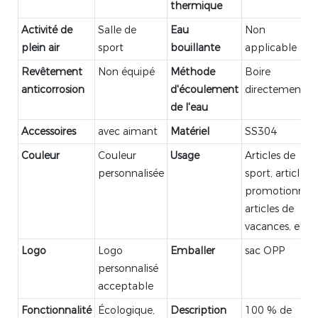
thermique
Activité de
Salle de
Eau
Non
plein air
sport
bouillante
applicable
Revêtement
Non équipé
Méthode
Boire
anticorrosion
d'écoulement
directement
de l'eau
Accessoires
avec aimant
Matériel
SS304
Couleur
Couleur
Usage
Articles de
personnalisée
sport, articles
promotionnels
articles de
vacances, etc.
Logo
Logo
Emballer
sac OPP
personnalisé
acceptable
Fonctionnalité
Écologique,
Description
100 % de