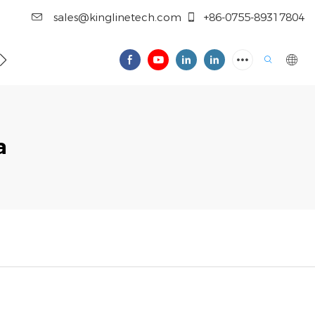
sales@kinglinetech.com
+86-0755-89317804
a