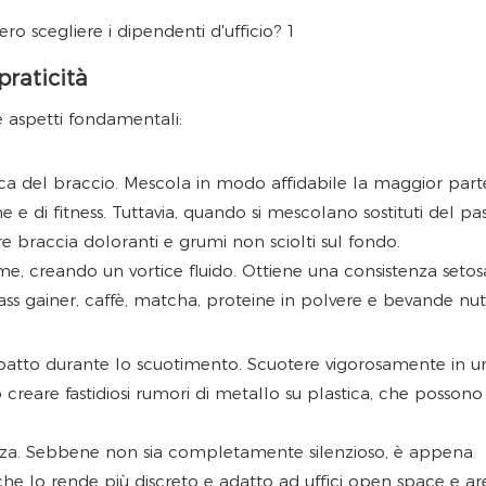
praticità
e aspetti fondamentali:
nica del braccio. Mescola in modo affidabile la maggior part
ne e di fitness. Tuttavia, quando si mescolano sostituti del pa
e braccia doloranti e grumi non sciolti sul fondo.
me, creando un vortice fluido. Ottiene una consistenza setos
 gainer, caffè, matcha, proteine ​​in polvere e bevande nutr
patto durante lo scuotimento. Scuotere vigorosamente in u
 creare fastidiosi rumori di metallo su plastica, che possono 
za. Sebbene non sia completamente silenzioso, è appena
l che lo rende più discreto e adatto ad uffici open space e ar