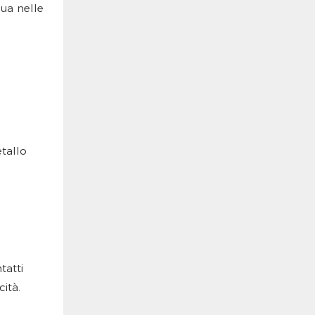
qua nelle
etallo
tatti
ità.