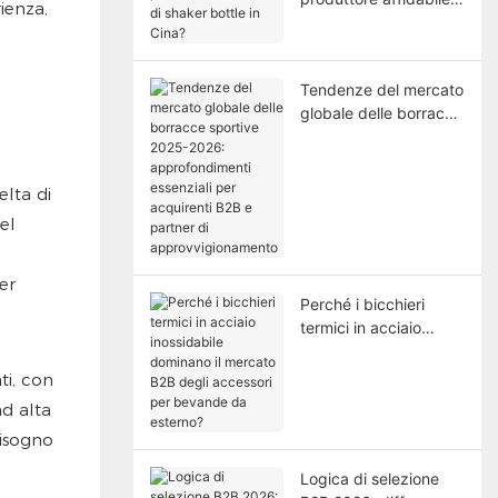
ienza,
di shaker bottle in
Cina?
Tendenze del mercato
globale delle borracce
sportive 2025-2026:
approfondimenti
essenziali per
elta di
acquirenti B2B e
el
partner di
approvvigionamento
er
Perché i bicchieri
termici in acciaio
inossidabile dominano
il mercato B2B degli
ti, con
accessori per
ad alta
bevande da esterno?
bisogno
Logica di selezione