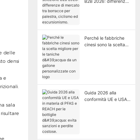
B2B 2026: differenze
di mercato tra
borracce per palestra,
ciclismo ed
escursionismo.
Perché le fabbriche
cinesi sono la scelta
migliore per le taniche
e delle
d'acqua da un gallone
sto densi
personalizzate con
logo
a e
izionali.
Guida 2026 alla
conformità UE e USA
na sala
in materia di PFAS e
REACH per le bottiglie
risultare
d'acqua: evita
sanzioni e perdite
costose.
ee