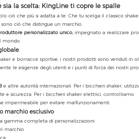
ia la scelta: KingLine ti copre le spalle
lo ciò che più si adatta a te. Che tu scelga il classico shaker
 sono ciò che distingue un marchio.
roduttore personalizzato unico,
impegnato a realizzare pro
 il mondo.
 globale
ker e borracce sportive, i nostri prodotti sono venduti in ol
 le esigenze degli utenti e i punti di forza dei nostri prod
B
e altre autorità internazionali. Per i bicchieri shaker, utiliz
e e sicurezza. Per i bicchieri shaker elettrici, controlliamo
ne impermeabile per evitare malfunzionamenti.
uo marchio esclusivo
 una gamma completa di personalizzazioni:
el marchio
ica