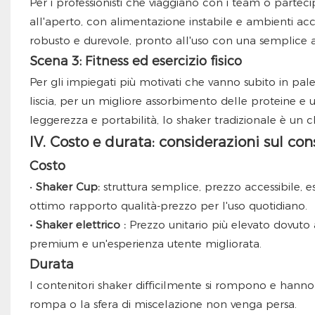
Per i professionisti che viaggiano con i team o partecipa
all'aperto, con alimentazione instabile e ambienti acc
robusto e durevole, pronto all'uso con una semplice a
Scena 3: Fitness ed esercizio fisico
Per gli impiegati più motivati ​​che vanno subito in pal
liscia, per un migliore assorbimento delle proteine ​​
leggerezza e portabilità, lo shaker tradizionale è un cl
IV. Costo e durata: considerazioni sul co
Costo
•
Shaker Cup:
struttura semplice, prezzo accessibile
ottimo rapporto qualità-prezzo per l'uso quotidiano.
•
Shaker elettrico
:
Prezzo unitario più elevato dovuto
premium e un'esperienza utente migliorata.
Durata
I contenitori shaker difficilmente si rompono e han
rompa o la sfera di miscelazione non venga persa.