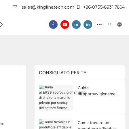
sales@kinglinetech.com
+86-0755-89317804
CONSIGLIATO PER TE
Guida
all'approvvigionament
o di shaker a marchio
privato per startup del
settore fitness.
Come trovare un
ner
produttore affidabile