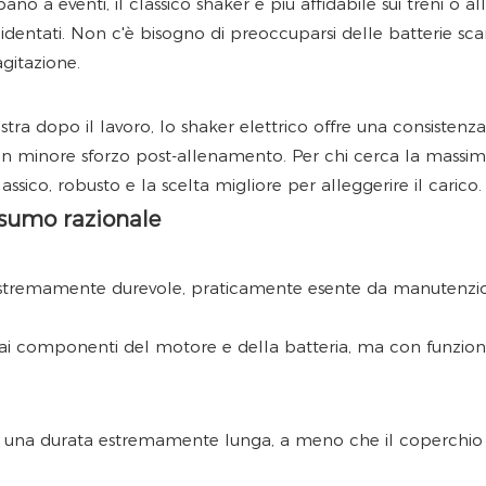
no a eventi, il classico shaker è più affidabile sui treni o all
identati. Non c'è bisogno di preoccuparsi delle batterie sca
gitazione.
estra dopo il lavoro, lo shaker elettrico offre una consistenza
e un minore sforzo post-allenamento. Per chi cerca la massi
assico, robusto e la scelta migliore per alleggerire il carico.
nsumo razionale
, estremamente durevole, praticamente esente da manutenzi
 ai componenti del motore e della batteria, ma con funzion
no una durata estremamente lunga, a meno che il coperchio 