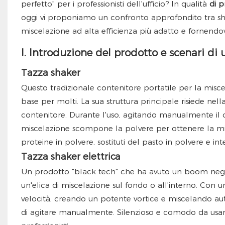
perfetto" per i professionisti dell'ufficio? In qualità
di p
oggi vi proponiamo un confronto approfondito tra shak
miscelazione ad alta efficienza più adatto e fornendovi
I. Introduzione del prodotto e scenari di u
Tazza shaker
Questo tradizionale contenitore portatile per la misc
base per molti. La sua struttura principale risiede nella
contenitore. Durante l'uso, agitando manualmente il c
miscelazione scompone la polvere per ottenere la mis
proteine ​​in polvere, sostituti del pasto in polvere e i
Tazza shaker elettrica
Un prodotto "black tech" che ha avuto un boom negli 
un'elica di miscelazione sul fondo o all'interno. Con u
velocità, creando un potente vortice e miscelando a
di agitare manualmente. Silenzioso e comodo da usare, 