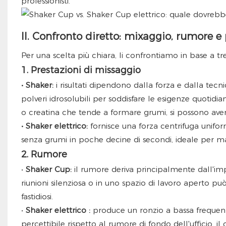
professionisti.
II. Confronto diretto: mixaggio, rumore e 
Per una scelta più chiara, li confrontiamo in base a tr
1. Prestazioni di missaggio
• Shaker:
i risultati dipendono dalla forza e dalla tec
polveri idrosolubili per soddisfare le esigenze quotidia
o creatina che tende a formare grumi, si possono aver
• Shaker elettrico:
fornisce una forza centrifuga unifor
senza grumi in poche decine di secondi, ideale per mass
2. Rumore
•
Shaker Cup:
il rumore deriva principalmente dall'im
riunioni silenziosa o in uno spazio di lavoro aperto può
fastidiosi.
•
Shaker elettrico
:
produce un ronzio a bassa frequen
percettibile rispetto al rumore di fondo dell'ufficio, i