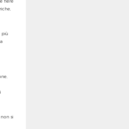
e fiere
riche,
 più
ma
one,
i
non si