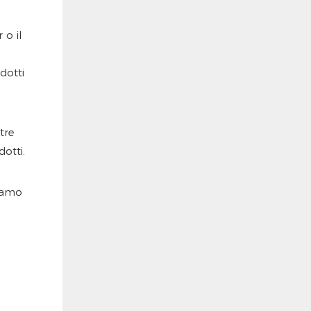
 o il
dotti
tre
otti.
ziamo