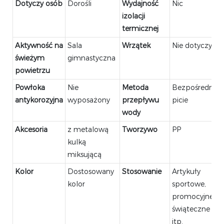
Dotyczy osób
Dorośli
Wydajność
Nic
izolacji
termicznej
Aktywność na
Sala
Wrzątek
Nie dotyczy
świeżym
gimnastyczna
powietrzu
Powłoka
Nie
Metoda
Bezpośrednie
antykorozyjna
wyposażony
przepływu
picie
wody
Akcesoria
z metalową
Tworzywo
PP
kulką
miksującą
Kolor
Dostosowany
Stosowanie
Artykuły
kolor
sportowe,
promocyjne,
świąteczne
itp.