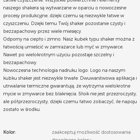
Łatwe czyszczenie: Wszystkie powierzchnie i elementy
naszego shakera są wytwarzane w oparciu o nowoczesne
procesy produkcyjne, dzięki czemu są niezwykle łatwe w
czyszczeniu. Dzięki temu Twój shaker pozostanie czysty i
bezzapachowy przez wiele miesięcy.
Odporny na ciepło i zimno: Nasz kubek typu shaker można z
łatwością umieścić w zamrażarce lub myć w zmywarce.
Nawet po wielokrotnym użyciu pozostaje szczelny i
bezzapachowy.
Nowoczesna technologia nadruku logo: Logo na naszym
kubku shaker jest niezwykle trwałe. Dwuwarstwowa aplikacja i
utrwalanie termiczne gwarantują, że wytrzyma wielokrotne
mycie w zmywarce bez blaknięcia. Słoik nie jest przezroczysty,
ale półprzezroczysty, dzięki czemu łatwo zobaczyć, ile napoju
zostało w środku.
Kolor:
zaakceptuj możliwość dostosowania