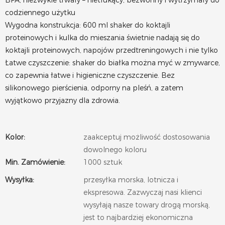
BPA, niezwykle trwały – nietłukący, bezwonny i wytrzymały do
​​codziennego użytku
Wygodna konstrukcja: 600 ml shaker do koktajli
proteinowych i kulka do mieszania świetnie nadają się do
koktajli proteinowych, napojów przedtreningowych i nie tylko
Łatwe czyszczenie: shaker do białka można myć w zmywarce,
co zapewnia łatwe i higieniczne czyszczenie. Bez
silikonowego pierścienia, odporny na pleśń, a zatem
wyjątkowo przyjazny dla zdrowia.
Kolor:
zaakceptuj możliwość dostosowania
dowolnego koloru
Min. Zamówienie:
1000 sztuk
Wysyłka:
przesyłka morska, lotnicza i
ekspresowa. Zazwyczaj nasi klienci
wysyłają nasze towary drogą morską,
jest to najbardziej ekonomiczna