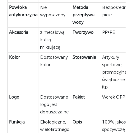
Powłoka
Nie
Metoda
Bezpośrednie
antykorozyjna
wyposażony
przepływu
picie
wody
Akcesoria
z metalową
Tworzywo
PP+PE
kulką
miksującą
Kolor
Dostosowany
Stosowanie
Artykuły
kolor
sportowe,
promocyjne,
świąteczne
itp.
Logo
Dostosowane
Pakiet
Worek OPP
logo jest
dopuszczalne
Funkcja
Ekologiczne,
Opis
100% jakości
wielokrotnego
spożywczej