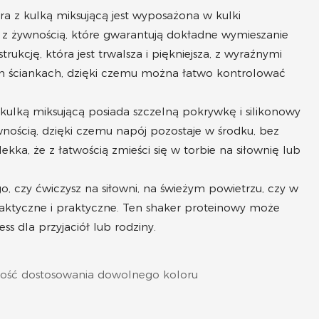
ra z kulką miksującą jest wyposażona w kulki
z żywnością, które gwarantują dokładne wymieszanie
cję, która jest trwalsza i piękniejsza, z wyraźnymi
h ściankach, dzięki czemu można łatwo kontrolować
 kulką miksującą posiada szczelną pokrywkę i silikonowy
nością, dzięki czemu napój pozostaje w środku, bez
ekka, że ​​z łatwością zmieści się w torbie na siłownię lub
go, czy ćwiczysz na siłowni, na świeżym powietrzu, czy w
raktyczne i praktyczne. Ten shaker proteinowy może
s dla przyjaciół lub rodziny.
wość dostosowania dowolnego koloru