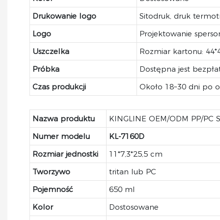
Drukowanie logo
Sitodruk, druk termo
Logo
Projektowanie spers
Uszczelka
Rozmiar kartonu: 44*4
Próbka
Dostępna jest bezpł
Czas produkcji
Około 18~30 dni po ot
Nazwa produktu
KINGLINE OEM/ODM PP/PC Shak
Numer modelu
KL-
7160D
Rozmiar jednostki
11*7,3*25,5 cm
Tworzywo
tritan lub PC
Pojemność
650 ml
Kolor
Dostosowane