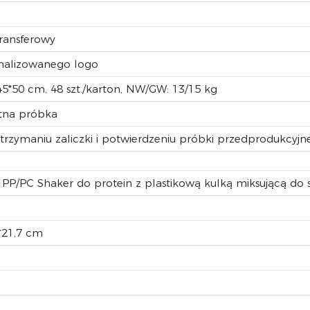
transferowy
onalizowanego logo
45*50 cm, 48 szt./karton, NW/GW: 13/15 kg
atna próbka
rzymaniu zaliczki i potwierdzeniu próbki przedprodukcyjne
/PC Shaker do protein z plastikową kulką miksującą do 
3*21,7 cm