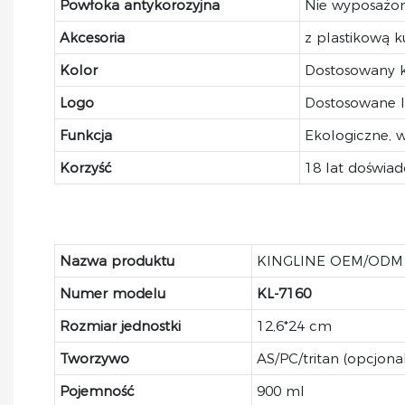
Powłoka antykorozyjna
Nie wyposażo
Akcesoria
z plastikową k
Kolor
Dostosowany k
Logo
Dostosowane l
Funkcja
Ekologiczne, w
Korzyść
18 lat doświad
Nazwa produktu
KINGLINE OEM/ODM PP
Numer modelu
KL-7160
Rozmiar jednostki
12,6*24 cm
Tworzywo
AS/PC/tritan (opcjonal
Pojemność
900 ml