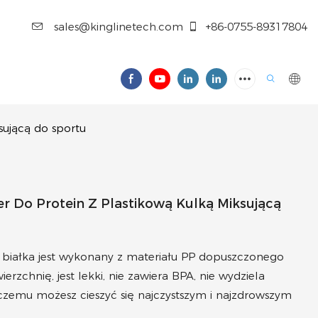
sales@kinglinetech.com
+86-0755-89317804
ującą do sportu
Do Protein Z Plastikową Kulką Miksującą
do białka jest wykonany z materiału PP dopuszczonego
rzchnię, jest lekki, nie zawiera BPA, nie wydziela
 czemu możesz cieszyć się najczystszym i najzdrowszym