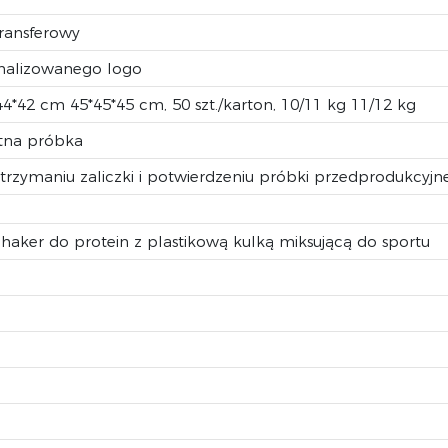
transferowy
onalizowanego logo
4*42 cm 45*45*45 cm, 50 szt./karton, 10/11 kg 11/12 kg
atna próbka
rzymaniu zaliczki i potwierdzeniu próbki przedprodukcyjne
er do protein z plastikową kulką miksującą do sportu