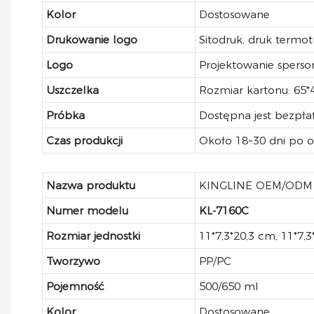
Kolor
Dostosowane
Drukowanie logo
Sitodruk, druk termo
Logo
Projektowanie spers
Uszczelka
Rozmiar kartonu: 65*
Próbka
Dostępna jest bezpł
Czas produkcji
Około 18~30 dni po ot
Nazwa produktu
KINGLINE OEM/ODM PP
Numer modelu
KL-
7160C
Rozmiar jednostki
11*7,3*20,3 cm, 11*7,
Tworzywo
PP/PC
Pojemność
500/650 ml
Kolor
Dostosowane