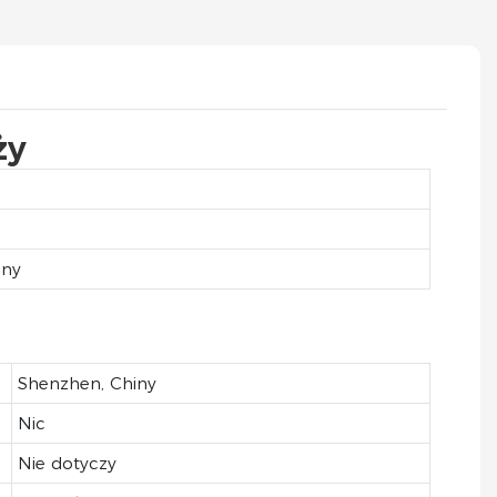
ży
ny
Shenzhen, Chiny
Nic
Nie dotyczy