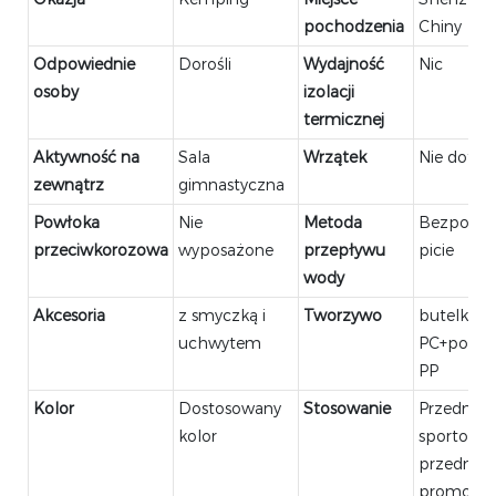
pochodzenia
Chiny
Odpowiednie
Dorośli
Wydajność
Nic
osoby
izolacji
termicznej
Aktywność na
Sala
Wrzątek
Nie dotyc
zewnątrz
gimnastyczna
Powłoka
Nie
Metoda
Bezpośre
przeciwkorozowa
wyposażone
przepływu
picie
wody
Akcesoria
z smyczką i
Tworzywo
butelka
uchwytem
PC+pokry
PP
Kolor
Dostosowany
Stosowanie
Przedmio
kolor
sportowe,
przedmio
promocyj