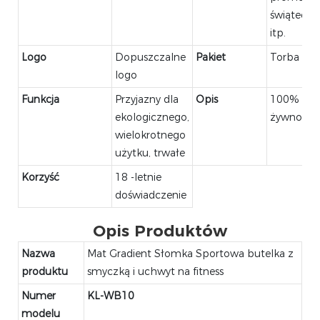
świąteczn
itp.
Logo
Dopuszczalne
Pakiet
Torba op
logo
Funkcja
Przyjazny dla
Opis
100% oce
ekologicznego,
żywności
wielokrotnego
użytku, trwałe
Korzyść
18 -letnie
doświadczenie
Opis Produktów
Nazwa
Mat Gradient Słomka Sportowa butelka z
produktu
smyczką i uchwyt na fitness
Numer
KL-WB10
modelu