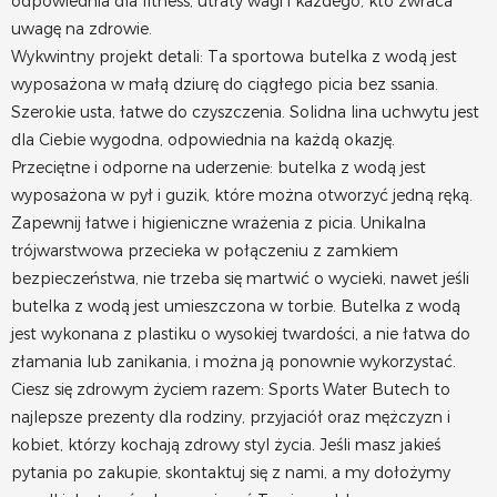
odpowiednia dla fitness, utraty wagi i każdego, kto zwraca
uwagę na zdrowie.
Wykwintny projekt detali: Ta sportowa butelka z wodą jest
wyposażona w małą dziurę do ciągłego picia bez ssania.
Szerokie usta, łatwe do czyszczenia. Solidna lina uchwytu jest
dla Ciebie wygodna, odpowiednia na każdą okazję.
Przeciętne i odporne na uderzenie: butelka z wodą jest
wyposażona w pył i guzik, które można otworzyć jedną ręką.
Zapewnij łatwe i higieniczne wrażenia z picia. Unikalna
trójwarstwowa przecieka w połączeniu z zamkiem
bezpieczeństwa, nie trzeba się martwić o wycieki, nawet jeśli
butelka z wodą jest umieszczona w torbie. Butelka z wodą
jest wykonana z plastiku o wysokiej twardości, a nie łatwa do
złamania lub zanikania, i można ją ponownie wykorzystać.
Ciesz się zdrowym życiem razem: Sports Water Butech to
najlepsze prezenty dla rodziny, przyjaciół oraz mężczyzn i
kobiet, którzy kochają zdrowy styl życia. Jeśli masz jakieś
pytania po zakupie, skontaktuj się z nami, a my dołożymy