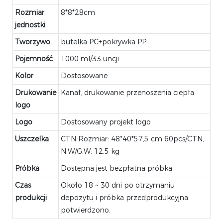
Rozmiar
8*8*28cm
jednostki
Tworzywo
butelka PC+pokrywka PP
Pojemność
1000 ml/33 uncji
Kolor
Dostosowane
Drukowanie
Kanał, drukowanie przenoszenia ciepła
logo
Logo
Dostosowany projekt logo
Uszczelka
CTN Rozmiar: 48*40*57,5 cm 60pcs/CTN,
N.W/G.W: 12,5 kg
Próbka
Dostępna jest bezpłatna próbka
Czas
Około 18 ~ 30 dni po otrzymaniu
produkcji
depozytu i próbka przedprodukcyjna
potwierdzono.