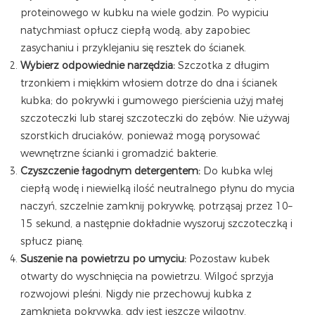
proteinowego w kubku na wiele godzin. Po wypiciu
natychmiast opłucz ciepłą wodą, aby zapobiec
zasychaniu i przyklejaniu się resztek do ścianek.
Wybierz odpowiednie narzędzia:
Szczotka z długim
trzonkiem i miękkim włosiem dotrze do dna i ścianek
kubka; do pokrywki i gumowego pierścienia użyj małej
szczoteczki lub starej szczoteczki do zębów. Nie używaj
szorstkich druciaków, ponieważ mogą porysować
wewnętrzne ścianki i gromadzić bakterie.
Czyszczenie łagodnym detergentem:
Do kubka wlej
ciepłą wodę i niewielką ilość neutralnego płynu do mycia
naczyń, szczelnie zamknij pokrywkę, potrząsaj przez 10–
15 sekund, a następnie dokładnie wyszoruj szczoteczką i
spłucz pianę.
Suszenie na powietrzu po umyciu:
Pozostaw kubek
otwarty do wyschnięcia na powietrzu. Wilgoć sprzyja
rozwojowi pleśni. Nigdy nie przechowuj kubka z
zamkniętą pokrywką, gdy jest jeszcze wilgotny.