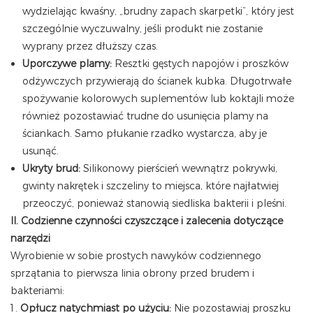
wydzielając kwaśny, „brudny zapach skarpetki”, który jest
szczególnie wyczuwalny, jeśli produkt nie zostanie
wyprany przez dłuższy czas.
Uporczywe plamy:
Resztki gęstych napojów i proszków
odżywczych przywierają do ścianek kubka. Długotrwałe
spożywanie kolorowych suplementów lub koktajli może
również pozostawiać trudne do usunięcia plamy na
ściankach. Samo płukanie rzadko wystarcza, aby je
usunąć.
Ukryty brud:
Silikonowy pierścień wewnątrz pokrywki,
gwinty nakrętek i szczeliny to miejsca, które najłatwiej
przeoczyć, ponieważ stanowią siedliska bakterii i pleśni.
II. Codzienne czynności czyszczące i zalecenia dotyczące
narzędzi
Wyrobienie w sobie prostych nawyków codziennego
sprzątania to pierwsza linia obrony przed brudem i
bakteriami:
Opłucz natychmiast po użyciu:
Nie pozostawiaj proszku