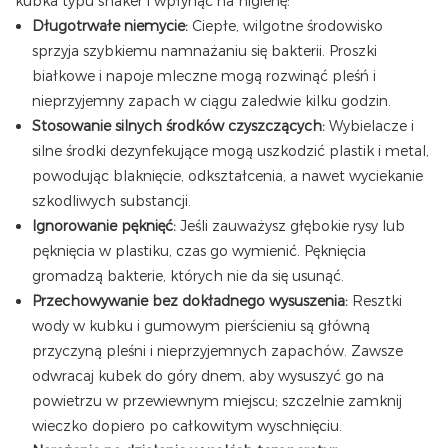
kubka typu shaker i wpłynąć na higienę:
Długotrwałe niemycie:
Ciepłe, wilgotne środowisko
sprzyja szybkiemu namnażaniu się bakterii. Proszki
białkowe i napoje mleczne mogą rozwinąć pleśń i
nieprzyjemny zapach w ciągu zaledwie kilku godzin.
Stosowanie silnych środków czyszczących:
Wybielacze i
silne środki dezynfekujące mogą uszkodzić plastik i metal,
powodując blaknięcie, odkształcenia, a nawet wyciekanie
szkodliwych substancji.
Ignorowanie pęknięć:
Jeśli zauważysz głębokie rysy lub
pęknięcia w plastiku, czas go wymienić. Pęknięcia
gromadzą bakterie, których nie da się usunąć.
Przechowywanie bez dokładnego wysuszenia:
Resztki
wody w kubku i gumowym pierścieniu są główną
przyczyną pleśni i nieprzyjemnych zapachów. Zawsze
odwracaj kubek do góry dnem, aby wysuszyć go na
powietrzu w przewiewnym miejscu; szczelnie zamknij
wieczko dopiero po całkowitym wyschnięciu.