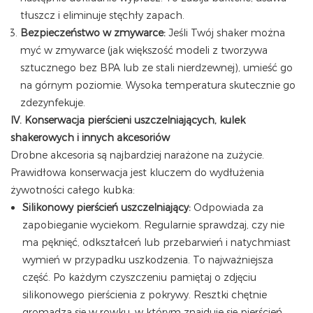
tłuszcz i eliminuje stęchły zapach.
Bezpieczeństwo w zmywarce:
Jeśli Twój shaker można
myć w zmywarce (jak większość modeli z tworzywa
sztucznego bez BPA lub ze stali nierdzewnej), umieść go
na górnym poziomie. Wysoka temperatura skutecznie go
zdezynfekuje.
IV. Konserwacja pierścieni uszczelniających, kulek
shakerowych i innych akcesoriów
Drobne akcesoria są najbardziej narażone na zużycie.
Prawidłowa konserwacja jest kluczem do wydłużenia
żywotności całego kubka:
Silikonowy pierścień uszczelniający:
Odpowiada za
zapobieganie wyciekom. Regularnie sprawdzaj, czy nie
ma pęknięć, odkształceń lub przebarwień i natychmiast
wymień w przypadku uszkodzenia. To najważniejsza
część. Po każdym czyszczeniu pamiętaj o zdjęciu
silikonowego pierścienia z pokrywy. Resztki chętnie
gromadzą się w rowku, w którym znajduje się pierścień