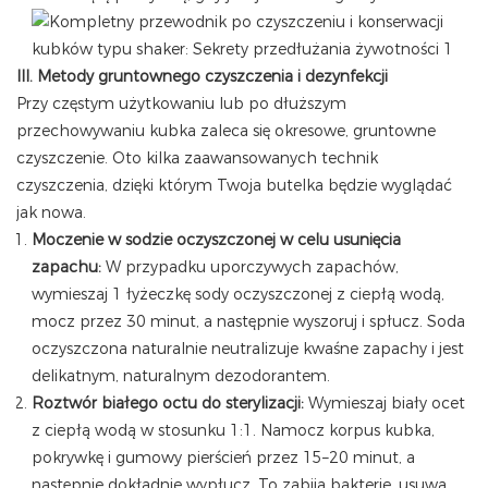
III. Metody gruntownego czyszczenia i dezynfekcji
Przy częstym użytkowaniu lub po dłuższym
przechowywaniu kubka zaleca się okresowe, gruntowne
czyszczenie. Oto kilka zaawansowanych technik
czyszczenia, dzięki którym Twoja butelka będzie wyglądać
jak nowa.
Moczenie w sodzie oczyszczonej w celu usunięcia
zapachu:
W przypadku uporczywych zapachów,
wymieszaj 1 łyżeczkę sody oczyszczonej z ciepłą wodą,
mocz przez 30 minut, a następnie wyszoruj i spłucz. Soda
oczyszczona naturalnie neutralizuje kwaśne zapachy i jest
delikatnym, naturalnym dezodorantem.
Roztwór białego octu do sterylizacji:
Wymieszaj biały ocet
z ciepłą wodą w stosunku 1:1. Namocz korpus kubka,
pokrywkę i gumowy pierścień przez 15–20 minut, a
następnie dokładnie wypłucz. To zabija bakterie, usuwa