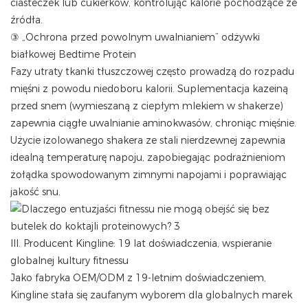
ciasteczek lub cukierków, kontrolując kalorie pochodzące ze
źródła.
③ „Ochrona przed powolnym uwalnianiem” odżywki
białkowej Bedtime Protein
Fazy ​​utraty tkanki tłuszczowej często prowadzą do rozpadu
mięśni z powodu niedoboru kalorii. Suplementacja kazeiną
przed snem (wymieszaną z ciepłym mlekiem w shakerze)
zapewnia ciągłe uwalnianie aminokwasów, chroniąc mięśnie.
Użycie izolowanego shakera ze stali nierdzewnej zapewnia
idealną temperaturę napoju, zapobiegając podrażnieniom
żołądka spowodowanym zimnymi napojami i poprawiając
jakość snu.
III. Producent Kingline: 19 lat doświadczenia, wspieranie
globalnej kultury fitnessu
Jako fabryka OEM/ODM z 19-letnim doświadczeniem,
Kingline stała się zaufanym wyborem dla globalnych marek