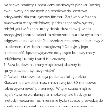
Na siłowni shakery z proszkiem białkowym (Shaker Bottle)
ewoluowały od prostych pojemników do „centrów
odżywiania” dla entuzjastów fitnessu. Zarówno w fazach
budowania masy mięśniowej, podczas sprintów syntezy
mięśni, jak i w fazach utraty tkanki tłuszczowej, w celu
precyzyjnej kontroli kalorii, ta niepozorna butelka dyskretnie
odgrywa kluczową rolę. Jak przekształca proszek białkowy z
„suplementu” w „broń strategiczną”? Odkryjmy jego
niezbędność, łącząc wytyczne dotyczące budowy masy
mięśniowej i utraty tkanki tłuszczowej.
1. Faza budowania masy mięśniowej: shakery to
„przyspieszacze syntezy mięśni”
① ‌Natychmiastowa reakcja podczas złotego okna‌‌
Kluczem do wzrostu masy mięśniowej jest 30-minutowe
„okno żywieniowe” po treningu. W tym czasie mięśnie
najefektywniej wchłaniają aminokwasy, ale tradycyjne
metody mieszania (np. mieszanie łyżką) często prowadzą do
zbrylania się odżywki białkowej, co znacznie zmniejsza