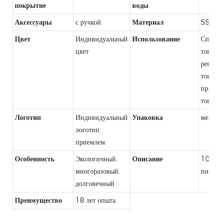
покрытие
воды
Аксессуары
с ручкой
Материал
SS30
Цвет
Индивидуальный
Использование
Спорт
цвет
товары
рекла
товары
празд
товары 
Логотип
Индивидуальный
Упаковка
мешо
логотип
приемлем
Особенность
Экологичный,
Описание
100%
многоразовый,
пищев
долговечный
Преимущество
18 лет опыта