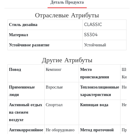
Деталь Продукта
Отраслевые Атрибуты
Стиль дизайна
CLASSIC
Материал
SS304
Устойчивое развитие
Устойчивый
Другие Атрибуты
Повод
Кемпинг
Место
Шэньч
происхождения
Китай
Применимые
Взрослые
Теплоизоляционные
Никто
люди
характеристики
Активный отдых
Спортзал
Кипящая вода
Непри
на свежем
воздухе
Антикоррозийное
Не оборудовано
Метод проточной
Прямо