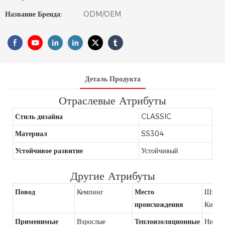
Название Бренда:
ODM/OEM
Деталь Продукта
Отраслевые Атрибуты
Стиль дизайна
CLASSIC
Материал
SS304
Устойчивое развитие
Устойчивый
Другие Атрибуты
Повод
Кемпинг
Место
Шэньч
происхождения
Китай
Применимые
Взрослые
Теплоизоляционные
Никто