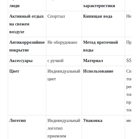
люди
характеристики
Активный отдых
Спортзал
Кипящая вода
Непри
на свежем
воздухе
Антикоррозийное
Не оборудовано
Метод проточной
Прямо
покрытие
воды
Аксессуары
с ручкой
Материал
SS30
Цвет
Индивидуальный
Использование
Спорт
цвет
товары
рекла
товары
празд
товары 
Логотип
Индивидуальный
Упаковка
мешо
логотип
приемлем