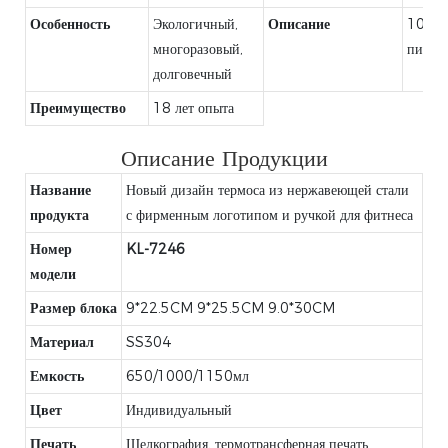
Особенность
Экологичный,
Описание
100%
многоразовый,
пищев
долговечный
Преимущество
18 лет опыта
Описание Продукции
Название
Новый дизайн термоса из нержавеющей стали
продукта
с фирменным логотипом и ручкой для фитнеса
Номер
KL-7246
модели
Размер блока
9*22.5CM 9*25.5CM 9.0*30CM
Материал
SS304
Емкость
650/1000/1150мл
Цвет
Индивидуальный
Печать
Шелкография, термотрансферная печать