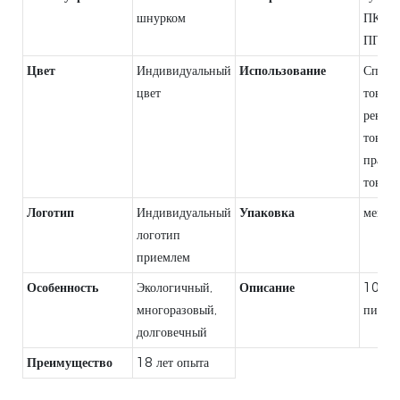
шнурком
ПК+кр
ПП
Цвет
Индивидуальный
Использование
Спорт
цвет
товары
рекла
товары
празд
товары 
Логотип
Индивидуальный
Упаковка
мешо
логотип
приемлем
Особенность
Экологичный,
Описание
100%
многоразовый,
пищев
долговечный
Преимущество
18 лет опыта