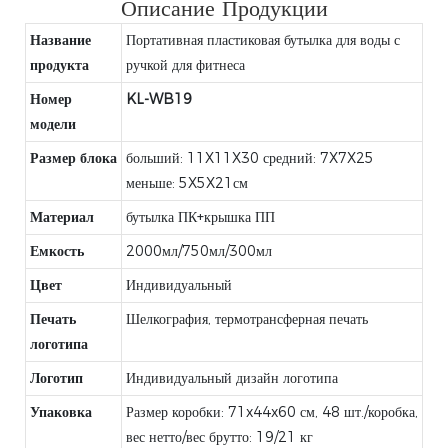
Описание Продукции
Название
Портативная пластиковая бутылка для воды с
продукта
ручкой для фитнеса
Номер
KL-WB19
модели
Размер блока
больший: 11X11X30 средний: 7X7X25
меньше: 5X5X21см
Материал
бутылка ПК+крышка ПП
Емкость
2000мл/750мл/300мл
Цвет
Индивидуальный
Печать
Шелкография, термотрансферная печать
логотипа
Логотип
Индивидуальный дизайн логотипа
Упаковка
Размер коробки: 71x44x60 см, 48 шт./коробка,
вес нетто/вес брутто: 19/21 кг