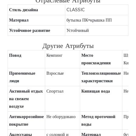
Отраслевые Атрибуты
Стиль дизайна
CLASSIC
Материал
бутылка ПК+крышка ПП
Устойчивое развитие
Устойчивый
Другие Атрибуты
Повод
Кемпинг
Место
Шэньч
происхождения
Китай
Применимые
Взрослые
Теплоизоляционные
Никто
люди
характеристики
Активный отдых
Спортзал
Кипящая вода
Непри
на свежем
воздухе
Антикоррозийное
Не оборудовано
Метод проточной
Прямо
покрытие
воды
Аксессуары
с соломой и
Материал
бутыл