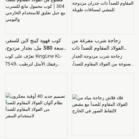
زجاجة شرب مفرغة من
كوب قهوة كينج لاين للسفر،
الفولاذ المقاوم للصدأ ذات
سعة 380 مل، بجدار مزدوج،
جدران مزدوجة للمشي
مصنوع من الفولاذ المقاوم
زجاجة شرب مزدوجة الجدار
تعرّف على كوب KingLine KL-
لمسافات طويلة
للصدأ 304 | كوب محمول مانع
مصنوعة من الفولاذ المقاوم للصدأ،
7549، رفيقك الأمثل لترطيب
للتسرب مع حبل تعليق
ومُفرغة من الهواء، وهي الرفيق
جسمك والاستمتاع بقهوتك أثناء
للاستخدام الخارجي واليومي
المثالي لرحلات المشي. تصميمها
التنقل! صُنع هذا الكوب من الفولاذ
العازل يحافظ على سخونة أو برودة
المقاوم للصدأ عالي الجودة 304
المشروبات لفترات طويلة، مما
والمناسب للطعام، ويتميز بتصميم
يضمن لك انتعاشًا لا يُضاهى على
معزول بجدار مزدوج، ليحافظ على
طول المسارات.
مشروباتك في درجة الحرارة
المثالية مع ضمان عدم التسرب.
تصميمه الجذاب بألوانه المتناسقة
وحبل التعليق العملي يجعله مثاليًا