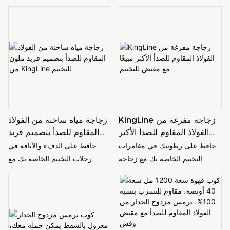
جدران مزدوجة وتصميم ألوان
للصدأ من ستانلي هي رفيق السفر
بسيط ، مثالي لرحلات التخييم. تأتي
المثالي ، ويتميز بقش مريح ومقبض
هذه الزجاجة مع قش مريح لسهولة
لسهولة النقل. حافظ على
الرشاق أثناء التنقل
مشروباتك ساخنة أو باردة أثناء
التنقل مع هذه الزجاجة المتينة
والأنيقة
KingLine زجاجة مفرغة من
زجاجة مياه ساخنة من الفولاذ
الفولاذ المقاوم للصدأ الأكثر
المقاوم للصدأ بتصميم فريد
مبيعًا مع مقبض للتخييم
ملون من KingLine للتخييم
حافظ على رطوبتك في مغامرات
حافظ على الدفء والأناقة في
التخييم الخاصة بك مع زجاجة
رحلات التخييم الخاصة بك مع
KingLine المفرغة من الفولاذ
زجاجة الماء الساخن المصنوعة من
المقاوم للصدأ والتي تتميز بمقبض
الفولاذ المقاوم للصدأ من
مريح لسهولة الحمل. يعد هذا المنتج
KingLine. بفضل تصميمها الملون
الأكثر مبيعًا مثاليًا للحفاظ على
والفريد من نوعه، ستحافظ هذه
مشروباتك ساخنة أو باردة أثناء
الزجاجة المتينة على الماء ساخنًا