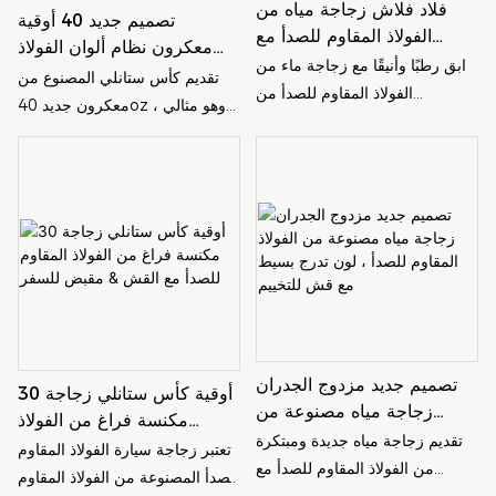
فلاد فلاش زجاجة مياه من
للتنقلات اليومية، والرحلات
تصميم جديد 40 أوقية
الفولاذ المقاوم للصدأ مع
الخارجية، والاستخدام المكتبي، أو
معكرون نظام ألوان الفولاذ
مقبض لالتقاط الصور في
حتى لقضاء مشاويرك اليومية.
ابق رطبًا وأنيقًا مع زجاجة ماء من
المقاوم للصدأ من الفولاذ
تقديم كأس ستانلي المصنوع من
الخارج
الفولاذ المقاوم للصدأ من
المقاوم للصدأ لاستخدام السفر
معكرون جديد 40oz ، وهو مثالي
Diamond Flash والتي تتميز
لاستخدام السفر. هذا الكوب الأنيق
بمقبض مناسب لسهولة حمله.
والمتين مثالي للحفاظ على
مثالي لالتقاط الصور في الخارج ،
مشروباتك باردة أو ساخنة أثناء
ستبقي هذه الزجاجة مشروباتك
التنقل ، كل ذلك أثناء إضافة
باردة أثناء التقاط جميع مغامراتك
موسيقى البوب ​​إلى يومك
في الهواء الطلق
تصميم جديد مزدوج الجدران
30 أوقية كأس ستانلي زجاجة
زجاجة مياه مصنوعة من
مكنسة فراغ من الفولاذ
الفولاذ المقاوم للصدأ ، لون
تقديم زجاجة مياه جديدة ومبتكرة
المقاوم للصدأ مع القش &
تعتبر زجاجة سيارة الفولاذ المقاوم
تدرج بسيط مع قش للتخييم
من الفولاذ المقاوم للصدأ مع
مقبض للسفر
للصدأ المصنوعة من الفولاذ المقاوم