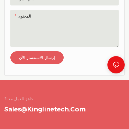
شرب الماء الفاتر في غضون
ساعات قليلة مشروبات دافئة
المحتوى
ولذيذة، بالطبع يمكنك إضافة عصير
مثلج، قهوة مثلجة، مكعبات ثلج إلى
مشروبات متنوعة، ثم يمكنك
الاستمتاع بمشروب بارد مجمد
طويل الأمد، لذلك يمكنك استخدامه
في مناسبات مختلفة، سواء كنت
إرسال الاستفسار الآن
خارج المنزل أو في العمل سواء
في المنزل أو في المنزل، فهو
شريكك الجيد
جاهز للعمل معنا؟
Sales@kinglinetech.com