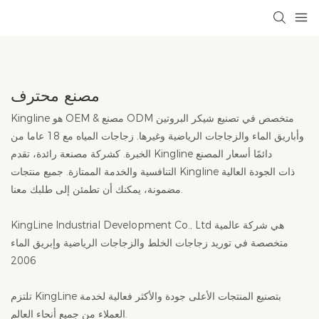
مصنع محترف
Kingline هو OEM & مصنع ODM متخصص في تصنيع شيكر البروتين
وأباريق الماء والزجاجات الرياضية وغيرها. زجاجات المياه مع 18 عاما من
الخبرة. كشركة مصنعة رائدة، تقدم Kingline دائمًا أسعار المصنع
التنافسية والخدمة الممتازة. جميع منتجات Kingline ذات الجودة العالية
مضمونة، يمكنك أن تطمئن إلى طلبك معنا.
KingLine Industrial Development Co., Ltd هي شركة عالمية
متخصصة في توريد زجاجات الخلط والزجاجات الرياضية وإبريق الماء
2006
تلتزم KingLine بتصنيع المنتجات الأعلى جودة والأكثر فعالية لخدمة
العملاء من جميع أنحاء العالم.