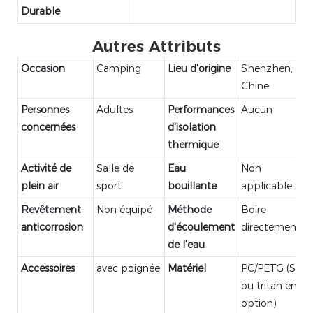
Durable
Autres Attributs
Occasion
Camping
Lieu d'origine
Shenzhen,
Chine
Personnes
Adultes
Performances
Aucun
concernées
d'isolation
thermique
Activité de
Salle de
Eau
Non
plein air
sport
bouillante
applicable
Revêtement
Non équipé
Méthode
Boire
anticorrosion
d'écoulement
directement
de l'eau
Accessoires
avec poignée
Matériel
PC/PETG (Sk
ou tritan en
option)