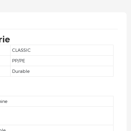
rie
CLASSIC
PP/PE
Durable
hine
ble