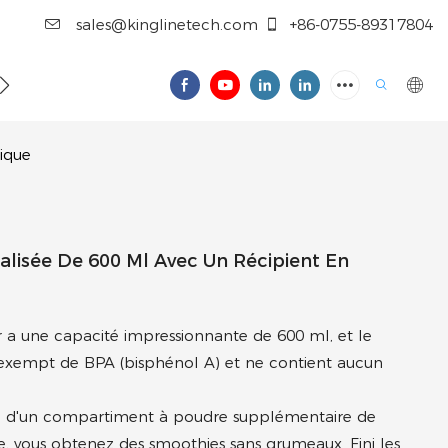
sales@kinglinetech.com
+86-0755-89317804
NTACTER
tique
alisée De 600 Ml Avec Un Récipient En
er a une capacité impressionnante de 600 ml, et le
 exempt de BPA (bisphénol A) et ne contient aucun
doté d'un compartiment à poudre supplémentaire de
e, vous obtenez des smoothies sans grumeaux. Fini les