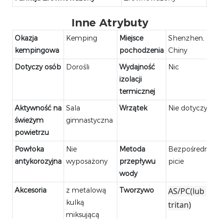
Inne Atrybuty
Okazja
Kemping
Miejsce
Shenzhen,
kempingowa
pochodzenia
Chiny
Dotyczy osób
Dorośli
Wydajność
Nic
izolacji
termicznej
Aktywność na
Sala
Wrzątek
Nie dotyczy
świeżym
gimnastyczna
powietrzu
Powłoka
Nie
Metoda
Bezpośrednie
antykorozyjna
wyposażony
przepływu
picie
wody
Akcesoria
z metalową
Tworzywo
AS/PC(lub 
kulką
tritan)
miksującą