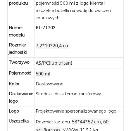
produktu
pojemności 500 ml z logo klienta |
Szczelne butelki na wodę do ćwiczeń
sportowych
Numer
KL-71702
modelu
Rozmiar
7,2*10*20,4 cm
jednostki
Tworzywo
AS/PC(lub tritan)
Pojemność
500 ml
Kolor
Dostosowane
Drukowanie
Sitodruk, druk termotransferowy
logo
Logo
Projektowanie spersonalizowanego logo
Uszczelka
53*44*52 cm, 60 
Rozmiar kartonu:
szt./karton,
NW/GW: 11/12 kg