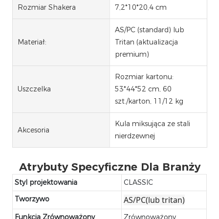
Rozmiar Shakera
7,2*10*20,4 cm
AS/PC (standard) lub
Materiał:
Tritan (aktualizacja
premium)
Rozmiar kartonu:
Uszczelka
53*44*52 cm, 60
szt./karton, 11/12 kg
Kula miksująca ze stali
Akcesoria
nierdzewnej
Atrybuty Specyficzne Dla Branży
Styl projektowania
CLASSIC
Tworzywo
AS/PC(lub tritan)
Funkcja Zrównoważony
Zrównoważony