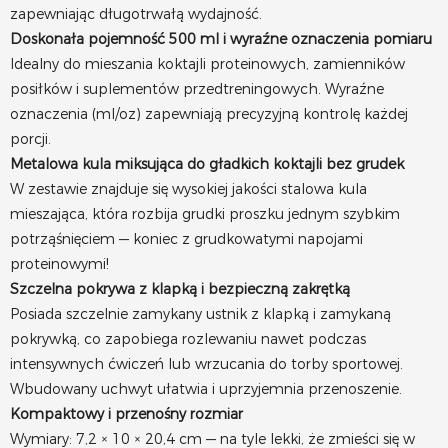
zapewniając długotrwałą wydajność.
Doskonała pojemność 500 ml i wyraźne oznaczenia pomiaru
Idealny do mieszania koktajli proteinowych, zamienników
posiłków i suplementów przedtreningowych. Wyraźne
oznaczenia (ml/oz) zapewniają precyzyjną kontrolę każdej
porcji.
Metalowa kula miksująca do gładkich koktajli bez grudek
W zestawie znajduje się wysokiej jakości stalowa kula
mieszająca, która rozbija grudki proszku jednym szybkim
potrząśnięciem — koniec z grudkowatymi napojami
proteinowymi!
Szczelna pokrywa z klapką i bezpieczną zakrętką
Posiada szczelnie zamykany ustnik z klapką i zamykaną
pokrywką, co zapobiega rozlewaniu nawet podczas
intensywnych ćwiczeń lub wrzucania do torby sportowej.
Wbudowany uchwyt ułatwia i uprzyjemnia przenoszenie.
Kompaktowy i przenośny rozmiar
Wymiary: 7,2 × 10 × 20,4 cm — na tyle lekki, że zmieści się w