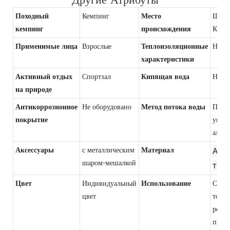
Походный
Кемпинг
Место
Шэнь
кемпинг
происхождения
Кита
Применимые лица
Взрослые
Теплоизоляционные
Никт
характеристики
Активный отдых
Спортзал
Кипящая вода
Непр
на природе
Антикоррозионное
Не оборудовано
Метод потока воды
Прям
покрытие
упот
алког
Аксессуары
с металлическим
Материал
AS/P
шаром-мешалкой
три
Цвет
Индивидуальный
Использование
Спор
цвет
товар
рекл
проду