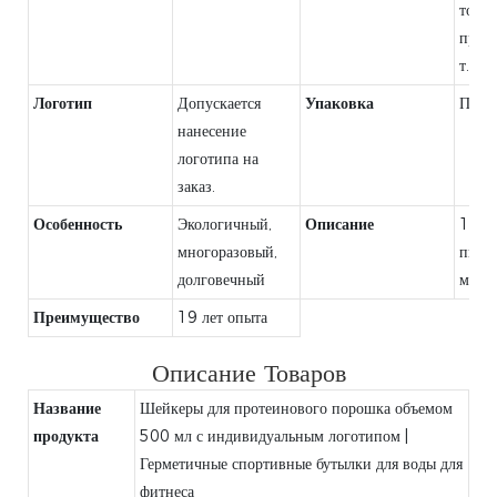
товар
праз
т.д.
Логотип
Допускается
Упаковка
Паке
нанесение
логотипа на
заказ.
Особенность
Экологичный,
Описание
100
многоразовый,
пище
долговечный
мате
Преимущество
19 лет опыта
Описание Товаров
Название
Шейкеры для протеинового порошка объемом
продукта
500 мл с индивидуальным логотипом |
Герметичные спортивные бутылки для воды для
фитнеса