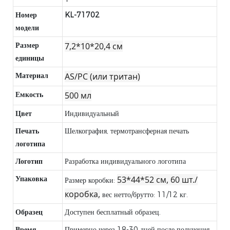
Номер
KL-71702
модели
Размер
7,2*10*20,4 см
единицы
Материал
AS/PC (или тритан)
Емкость
500 мл
Цвет
Индивидуальный
Печать
Шелкография, термотрансферная печать
логотипа
Логотип
Разработка индивидуального логотипа
Упаковка
53*44*52 см, 60 шт./
Размер коробки:
коробка,
вес нетто/брутто: 11/12 кг.
Образец
Доступен бесплатный образец.
Время
Примерно через 18-30 дней после получения