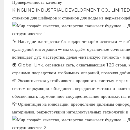
Приверженность качеству
KINGLINE INDUSTRIAL DEVELOPMENT CO., LIMITED Являя
стаканов для шейкеров и стаканов для воды из нержавеюще
🔧 Наследие мастерства: благодаря четырём аспектам — вы
культурной интеграции — мы создаём органичное сочетание
воплощает дух мастерства, делая «китайскую точность» ми
‌🌍 Global Link‌: сервисная сеть, охватывающая 120 стран,
странами посредством глобальных операций, позволяя добив
‌🌱 Экологическая устойчивость‌: продвигать систему с тре
систем циркуляции, объединять передовые методы и полит
обеспечивать гармоничное сосуществование производства и
‌💡 ​​​​Ориентация на инновации: преодоление дилеммы одн
материалов, реконструкции интеллектуальных технологий и 