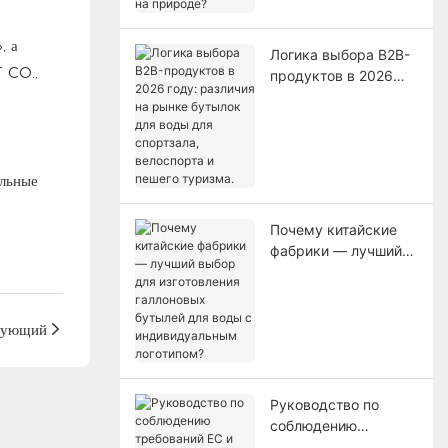
для отдыха на
природе?
, а
Логика выбора B2B-
 CO.,
продуктов в 2026
году: различия на
рынке бутылок для
воды для спортзала,
велоспорта и пешего
альные
туризма.
Почему китайские
фабрики — лучший
выбор для
изготовления
галлоновых бутылей
дующий
для воды с
индивидуальным
логотипом?
Руководство по
соблюдению
требований ЕС и