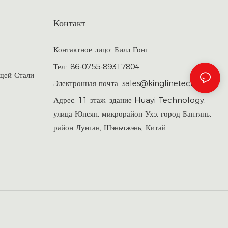
Контакт
Контактное лицо: Билл Гонг
Тел.: 86-0755-89317804
щей Стали
Электронная почта:
sales@kinglinetech.com
Адрес: 11 этаж, здание Huayi Technology,
улица Юнсян, микрорайон Ухэ, город Бантянь,
район Лунган, Шэньчжэнь, Китай