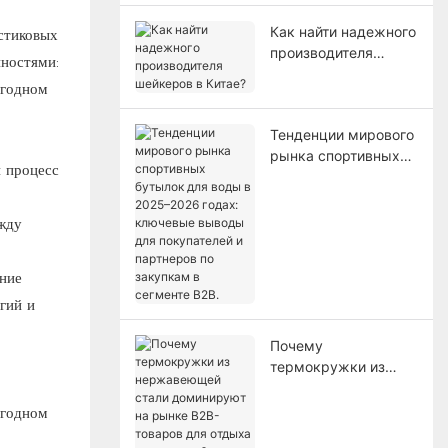
Как найти надежного
стиковых
производителя
ностями:
шейкеров в Китае?
Тенденции мирового
рынка спортивных
 процесс
бутылок для воды в
2025–2026 годах:
ключевые выводы
ежду
для покупателей и
партнеров по
ание
закупкам в сегменте
B2B.
гий и
Почему
термокружки из
нержавеющей стали
доминируют на
рынке B2B-товаров