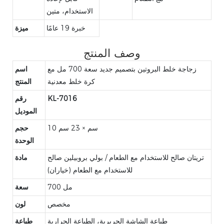
الاستخدام، متين
خبرة 19 عامًا
ميزة
وصف المنتج
زجاجة خلط البروتين بتصميم جديد سعة 700 مل مع
اسم
كرة خلط معدنية
المنتج
KL-7016
رقم
الموديل
10 سم × 23 سم
حجم
الوحدة
تريتان صالح للاستخدام مع الطعام / بولي بروبيلين صالح
مادة
للاستخدام مع الطعام (خياران)
700 مل
سعة
مخصص
لون
طباعة الشاشة الحريرية، الطباعة الحرارية
طباعة