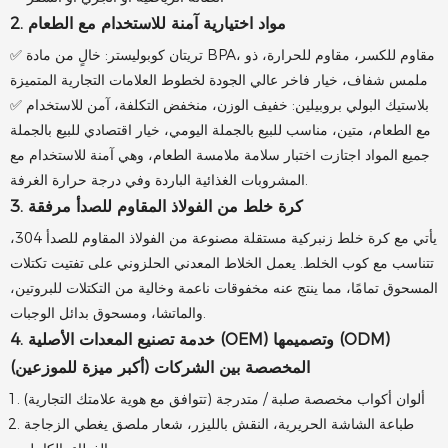
2. مواد اختيارية آمنة للاستخدام مع الطعام
✅ تريتان كوبوليستر: خالٍ من مادة BPA، مقاوم للكسر، مقاوم للحرارة، ذو
ملمس شفاف، خيار فاخر عالي الجودة لخطوط العلامات التجارية المتميزة
✅ بلاستيك البولي بروبيلين: خفيف الوزن، منخفض التكلفة، آمن للاستخدام
مع الطعام، متين، مناسب للبيع بالجملة اليومي، خيار اقتصادي للبيع بالجملة
جميع المواد اجتازت اختبار سلامة ملامسة الطعام، وهي آمنة للاستخدام مع
المشروبات الغذائية الباردة وفي درجة حرارة الغرفة.
3. كرة خلط من الفولاذ المقاوم للصدأ مرفقة
يأتي مع كرة خلط زنبركية مستقلة مصنوعة من الفولاذ المقاوم للصدأ 304،
تتناسب مع كوب الخلط. يعمل الخلاط المعدني الحلزوني على تفتيت تكتلات
المسحوق تمامًا، مما ينتج عنه مخفوقات ناعمة وخالية من التكتلات للبروتين،
والماتشا، ومسحوق بدائل الوجبات.
4. خدمة تصنيع المعدات الأصلية (OEM) وتصميمها (ODM)
المخصصة بين الشركات (أكبر ميزة للموزعين)
ألوان أكواب مخصصة صلبة / متدرجة (تتوافق مع هوية علامتك التجارية)
طباعة الشاشة الحريرية، النقش بالليزر، شعار ملصق يغطي الزجاجة