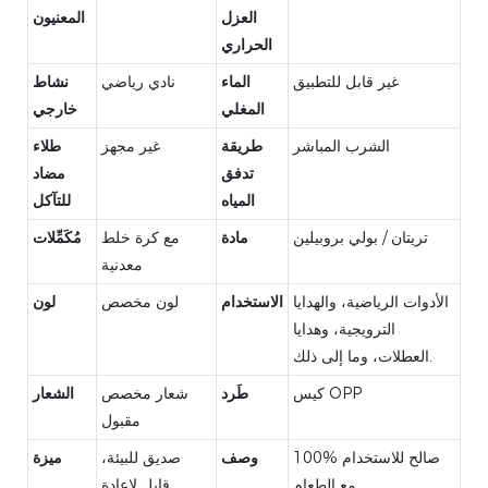
العزل
المعنيون
الحراري
غير قابل للتطبيق
الماء
نادي رياضي
نشاط
المغلي
خارجي
الشرب المباشر
طريقة
غير مجهز
طلاء
تدفق
مضاد
المياه
للتآكل
تريتان / بولي بروبيلين
مادة
مع كرة خلط
مُكَمِّلات
معدنية
الأدوات الرياضية، والهدايا
الاستخدام
لون مخصص
لون
الترويجية، وهدايا
العطلات، وما إلى ذلك.
كيس OPP
طَرد
شعار مخصص
الشعار
مقبول
100% صالح للاستخدام
وصف
صديق للبيئة،
ميزة
مع الطعام
قابل لإعادة