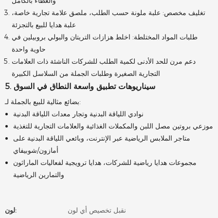
والغطاء بالكامل
تغليف مخصص: علبة ملونة حسب الطلب، ملصق علامة تجارية خاصة،
علبة هدايا للبيع بالتجزئة
طلبات المواد المختلطة: اخلط هزازات التريتان والبولي بروبيلين في
حاوية واحدة
دعم مرن للحد الأدنى لكمية الطلب للشركات الناشئة ذات العلامات
التجارية الصغيرة وطلبات الجملة من السلاسل الكبيرة
5. سيناريوهات تطبيق واسعة النطاق في السوق
بضائع مثالية للبيع بالجملة لـ:
نوادي اللياقة البدنية وتجار معدات اللياقة البدنية
موزعي بروتين مصل اللبن والمكملات الغذائية والعلامات التجارية للتغذية
متاجر الملابس الرياضية عبر الإنترنت، وبائعي اللياقة البدنية على
أمازون/شوبيفاي
مجموعات هدايا رياضية للشركات، هدايا ترويجية لفعاليات الماراثون
والتمارين الرياضية
نقبل تخصيص أي لون
لون: