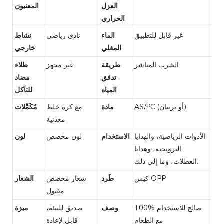
العزل
المعنيون
الحراري
غير قابل للتطبيق
الماء
نادي رياضي
نشاط
المغلي
خارجي
الشرب المباشر
طريقة
غير مجهز
طلاء
تدفق
مضاد
المياه
للتآكل
AS/PC (أو تريتان)
مادة
مع كرة خلط
مُكَمِّلات
معدنية
الأدوات الرياضية، والهدايا
الاستخدام
لون مخصص
لون
الترويجية، وهدايا
العطلات، وما إلى ذلك.
كيس OPP
طَرد
شعار مخصص
الشعار
مقبول
100% صالح للاستخدام
وصف
صديق للبيئة،
ميزة
مع الطعام
قابل لإعادة