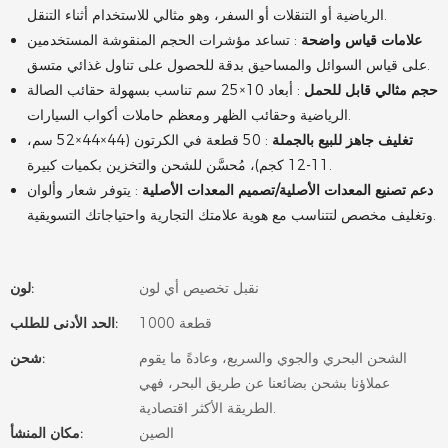
الرياضية أو التنقلات أو السفر، وهو مثالي للاستخدام أثناء التنقل.
علامات قياس واضحة
: تساعد مؤشرات الحجم المنقوشة المستخدمين
على قياس السوائل والمساحيق بدقة للحصول على تناول غذائي متسق.
حجم مثالي قابل للحمل
: أبعاد 10×25 سم تناسب بسهولة حقائب الصالة
الرياضية وحقائب الظهر ومعظم حاملات أكواب السيارات.
تغليف جاهز للبيع بالجملة
: 50 قطعة في الكرتون (44×44×52 سم،
11-12 كجم)، مُحسَّن للشحن والتخزين بكميات كبيرة.
دعم تصنيع المعدات الأصلية/تصميم المعدات الأصلية
: يتوفر شعار وألوان
وتغليف مخصص لتتناسب مع هوية علامتك التجارية واحتياجاتك التسويقية.
نقبل تخصيص أي لون
لون:
1000 قطعة
الحد الأدنى للطلب:
الشحن البحري والجوي والسريع، وعادةً ما يقوم
شحن:
عملاؤنا بشحن بضائعنا عن طريق البحر، فهي
الطريقة الأكثر اقتصادية.
الصين
مكان المنشأ: