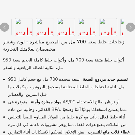
زجاجات خلط سعة 700 مل من المصنع مباشرة - لون وشعار
مخصصان لعلامتك التجارية
أكواب خلط متينة سعة 700 مل، وأكواب خلط كاملة الحجم سعة 950
مل، مثالية للصالة الرياضية والسفر
تصميم جديد مزدوج السعة
: سعة محددة 700 مل مع حجم كامل 950
مل، لتلبية احتياجات الخلط المختلفة لمسحوق البروتين، ومكملات ما
قبل التمرين، والعصائر.
مواد ممتازة وآمنة
: متوفرة في AS/PC أو تريتان صالح للاستخدام
الغذائي، وخالية من مادة BPA، مما يضمن استخدامًا يوميًا آمنًا وصحيًا.
أداء خلط فعال
: يأتي مع كرة خلط من الفولاذ المقاوم للصدأ للتخلص
من التكتلات ببضع هزات فقط، مما يوفر مشروبات ناعمة في كل مرة.
غطاء قلاب مانع للتسرب
: يمنع الإغلاق المحكم الانسكابات أثناء التمارين