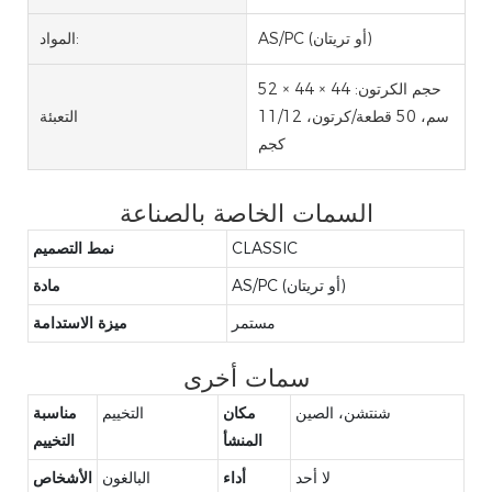
AS/PC (أو تريتان)
المواد:
حجم الكرتون: 44 × 44 × 52
سم، 50 قطعة/كرتون، 11/12
التعبئة
كجم
السمات الخاصة بالصناعة
CLASSIC
نمط التصميم
AS/PC (أو تريتان)
مادة
مستمر
ميزة الاستدامة
سمات أخرى
شنتشن، الصين
مكان
التخييم
مناسبة
المنشأ
التخييم
لا أحد
أداء
البالغون
الأشخاص