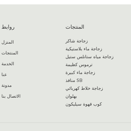
المنتجات
روابط
زجاجة شاكر
المنزل
زجاجة ماء بلاستيكية
المنتجات
زجاجة مياه ستانلس ستيل
الخدمة
ترموس كظيمة
زجاجة ماء كبيرة
عنا
منافذ SB
مدونة
زجاجة خلاط كهربائي
الاتصال بنا
بهلوان
كوب قهوة سيليكون