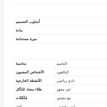
أسلوب التصميم
مادة
ميزة مستدامة
التخييم
مناسبة
البالغون
الأشخاص المعنيون
نادي رياضي
الأنشطة الخارجية
غير مجهز
طلاء مضاد للتآكل
مع مقبض
مُكَمِّلات
لون مخصص
لون