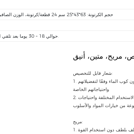
حجم الكرتونة: 63*43*25 سم 24 قطعة/كرتونة، الوزن الصافي/الوزن الإجمالي: 10/11 كجم
حوالي 18 ~ 30 يوما بعد تلقي الودائع وتأكيد العينة قبل الإنتاج.
يص،
مريح، متين، أنيق
شعار قابل للتخصيص:
1. خيارات مخصصة: يمكن للمستخدمين تخصيص الشعار ولون كوب الماء وفقًا لتفضيلاتهم
واحتياجاتهم الخاصة.
2. المرونة: يمكن لأكواب المياه التكيف مع سيناريوهات الاستخدام المختلفة واحتياجات
مريح:
1. سهولة الاستخدام: يمكن فتح غطاء كوب الماء عن طريق اللف بلطف دون استخدام القوة