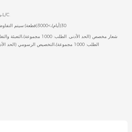
TT،Paypal،ويسترن يونيون،L/C.
1-3000(قطعة):30(أيام)،>3000(قطعة):سيتم التفاوض عليها(أيام)
شعار مخصص (الحد الأدنى. الطلب: 1000 م
الطلب: 1000 مجموعة)،التخصيص الرسومي (الحد الأدنى. الطلب: 1000 مجموعة)