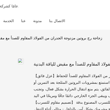
18 عامًا كشركة مصنعة مخصصة شاملة لزجاجات الخلط وزجاجات المياه الرياضية.
الاتصال بنا
مدونة
عنا
الخدمة
زجاجة رج بروتين مزدوجة الجدران من الفولاذ المقاوم للصدأ مع مقبض
لاذ المقاوم للصدأ مع مقبض للياقة البدنية
【عزل فائق】تم تصميم زجاجة الرج المعزولة سعة 750 مل بتصميم مزدوج الجدار من الفولاذ المقاوم للصدأ للحفاظ
تمتع بمشروبات البروتين المثلجة بعد التمرين أو
ائق، يتم منع انتقال الحرارة بشكل فعال، وتجنب
【تصميم مقاوم للتسرب】 قل وداعًا للانسكابات والتسربات المزعجة مع الغطاء المقاوم للتسرب المصنوع بدقة
 الختم المحكم بقاء مشروبك بشكل آمن بالداخل - مثالي أثناء التنقل.