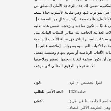
المكتب، تضمن لك هذه الزجاجة الأمان المطلق من
【اهتزاز خالٍ من الضوضاء】 استمتع بالخلط الهادئ والمريح مع زجاجة الاهتزاز المعزولة سعة 750 مل، والمصممة
 غالبًا ما تكون صاخبة ومزعجة، تضمن هذه الآلية
لات الغذائية الخاصة بك. مثالي للبيئات الهادئة مثل
【ملاءمة عالمية】 تم تصميم زجاجة الرج المعزولة بسعة 750 مل لتناسب جميع حاملات الأكواب القياسية بسهولة.
الة الألعاب الرياضية أو تقوم بمهام وظيفية. بفضل
 اليومي دون أن تكون ضخمة للغاية. حجمها الصغير وملاءمتها
الآمنة تجعلها الرفيق المثالي لأي موقف.
قبول تخصيص أي لون
لون:
قطعة1000
الحد الأدنى للطلب:
عناصر الخاصة بنا عن طريق
شحن:
وهي الطريقة الأكثر اقتصادا