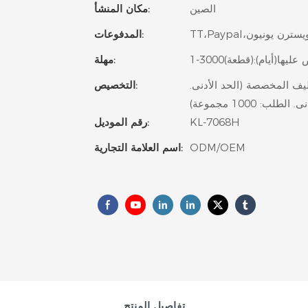
الصين
مكان المنشأ:
المدفوعات:
مهلة:
جموعة)،التعبئة والتغليف المخصصة (الحد الأدنى.
التخصيص:
KL-7068H
رقم الموديل:
ODM/OEM
اسم العلامة التجارية:
تفاصيل المنتج