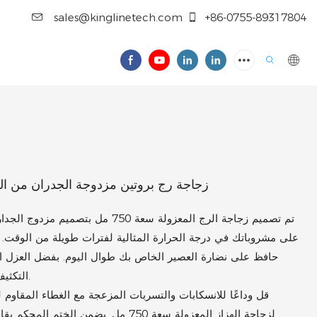
sales@kinglinetech.com
+86-0755-89317804
زجاجة رج بروتين مزدوجة الجدران من الفو
على مشروباتك في درجة الحرارة المثالية لفترات طويلة من الوقت. اس
حافظ على نضارة العصير الخاص بك طوال اليوم. بفضل العزل الف
التكثيف ويبقى الجزء الخارجي دائمًا جافًا ومريحًا في اليد.
لزجاجة الهزاز المعزولة سعة 750 مل. يضمن