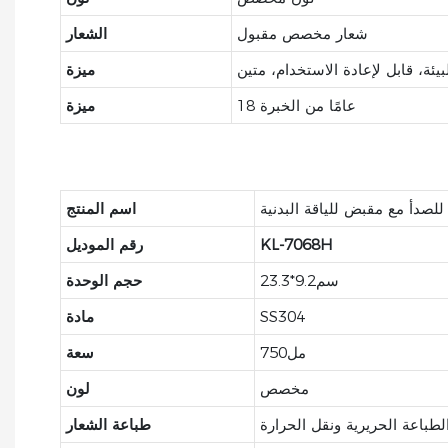
شعار مخصص مقبول
الشعار
يئة، قابل لإعادة الاستخدام، متين
ميزة
18 عامًا من الخبرة
ميزة
للصدأ مع مقبض للياقة البدنية
اسم المنتج
KL-7068H
رقم الموديل
سم9.2*23.3
حجم الوحدة
SS304
مادة
مل750
سعة
مخصص
لون
لطباعة الحريرية ونقل الحرارة
طباعة الشعار