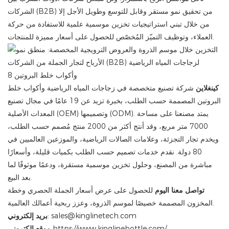
الشركات (B2B) من تحقيق نمو مستقر وقابل للتوسع وطويل الأجل إلا
من خلال تبني استراتيجيات تخزين موسمية علمية للاستفادة من حركة
العملاء، وتوظيف التميّز المُخصّص للحصول على أسعار مميزة للمنتجات.
كينغلاين
شركة تصنيع متخصصة في زجاجات المياه الرياضية وأكواب خلط
البروتين المصممة حسب الطلب، بخبرة تزيد عن 19 عامًا في مجال تصنيع
المعدات الأصلية (OEM) وتصميمها (ODM). يمتد مصنعنا على مساحة
7000 متر مربع، وقد أنتج أكثر من 2000 منتج مُصمم حسب الطلب،
ويخدم تجار التجزئة، وعلامات الصالات الرياضية، والموزعين العالميين في
80 دولة. نقدم خدمات تصميم حسب الطلب بكميات قليلة، وأسعارًا
مباشرة من المصنع، وحلول تخزين موسمية مستقرة، ودعمًا موثوقًا لما
بعد البيع.
تواصل معنا اليوم
للحصول على عرض أسعار الجملة الحصري وخطة
المخزون المصممة خصيصًا لموسم الذروة، وعزز ربحية أعمالك العالمية.
: sales@kinglinetech.com
بريد إلكتروني
https://www.kinglinebottle.com/
موقع إلكتروني