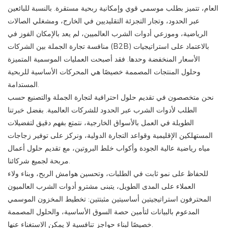
العام، تتميز بطلب موسمي قوي وإمكانية ربحية مستقرة. بالنسبة للبائعين
عبر الحدود، وتجار التجزئة التقليديين في الخارج، ومشغلي الصالات
الرياضية، وموزعي أدوات الشرب العالميين، لم يعد بالإمكان الفوز في
منافسة تجارة الجملة بين الشركات (B2B) بالاعتماد على استراتيجيات
الأسعار المنخفضة وحدها. فقد أصبحت العمليات الموسمية المتميزة
وحلول المنتجات المصممة خصيصًا هي المحركات الأساسية للربحية
المستدامة.
نحن متخصصون في تقديم حلول احترافية لتجارة الجملة والتصنيع حسب
الطلب لأدوات الشرب عبر الحدود للشركات العالمية. بفضل خبرتنا
الطويلة في العمل بالأسواق الخارجية، نتمتع بفهم دقيق لتفضيلات
المستهلكين الإقليمية وقواعد التجارة الدولية، ونركز على توفير زجاجات
مياه رياضية عالية الجودة وأكواب خلط البروتين، مع تقديم حلول أعمال
مربحة لجميع شركائنا.
للحفاظ على نمو ثابت في الطلبات، وتحسين هوامش الربح، وبناء ولاء
العملاء على المدى الطويل، يتبنى مشترو أدوات الشرب العالميون
المحترفون استراتيجيتين أساسيتين مثبتتين: تخطيط المخزون الموسمي
المدعوم بالبيانات لتأمين حصة السوق الأساسية، والحلول المصممة
خصيصًا لبناء حواجز تنافسية لا يمكن الاستغناء عنها.