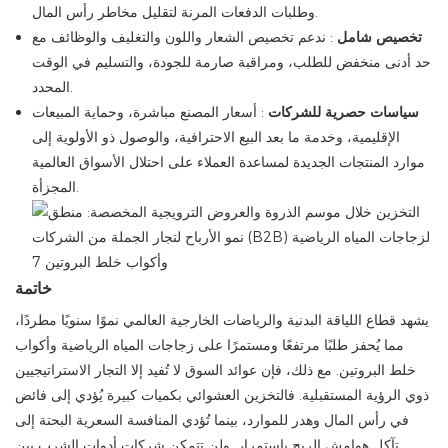
وطلبات الدفعات المرنة لتقليل مخاطر رأس المال.
تخصيص شامل
: ندعم تخصيص الشعار واللون والتغليف والوظائف مع
حد أدنى منخفض للطلب، ومراقبة صارمة للجودة، والتسليم في الوقت
المحدد.
سياسات حصرية للشركات
: أسعار المصنع مباشرة، وحماية المبيعات
الإقليمية، وخدمة ما بعد البيع الاحترافية، والوصول ذو الأولوية إلى
موارد المنتجات الجديدة لمساعدة العملاء على احتلال الأسواق العالمية
المجزأة.
خاتمة
يشهد قطاع اللياقة البدنية والرياضات الخارجية العالمي نموًا سنويًا مطردًا،
مما يُحفز طلبًا مرتفعًا ومستمرًا على زجاجات المياه الرياضية وأكواب
خلط البروتين. مع ذلك، فإن عوائد السوق لا تُفيد إلا التجار الاستراتيجيين
ذوي الرؤية المستقبلية. فالتخزين العشوائي بكميات كبيرة يُؤدي إلى فائض
في رأس المال وهدر للموارد، بينما تُؤدي المنافسة السعرية البحتة إلى
تآكل هوامش الربح باستمرار. ولن تتمكن شركات أدوات الشرب بين