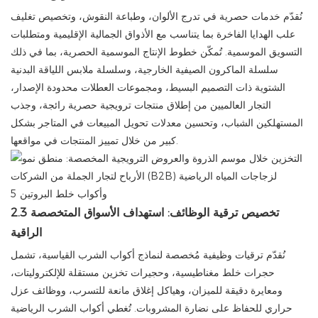
نُقدّم خدمات حصرية في تدرج الألوان، وطباعة النقوش، وتخصيص تغليف
علب الهدايا الفاخرة بما يتناسب مع الأذواق الجمالية الإقليمية ومتطلبات
التسويق الموسمية. تُمكّن خطوط الإنتاج الموسمية الحصرية، بما في ذلك
سلسلة الماكرون الصيفية الخارجية، وسلسلة ملابس اللياقة البدنية
الشتوية ذات التصميم البسيط، ومجموعات العطلات محدودة الإصدار،
التجار العالميين من إطلاق منتجات ترويجية حصرية رائجة، وجذب
المستهلكين الشباب، وتحسين معدلات تحويل المبيعات في المتاجر بشكل
كبير من خلال تمييز المنتجات في مواقعها.
2.3 تخصيص ترقية الوظائف: استهداف الأسواق المتخصصة
الراقية
نُقدّم ترقيات وظيفية مُخصصة لنماذج أكواب الشرب القياسية، تشمل
حجرات خلط مغناطيسية، وحجيرات تخزين مستقلة للإلكتروليتات،
ومعايرة دقيقة للميزان، وهياكل إغلاق مانعة للتسرب، ووظائف عزل
حراري للحفاظ على نضارة المشروبات. تُغطي أكواب الشرب الرياضية