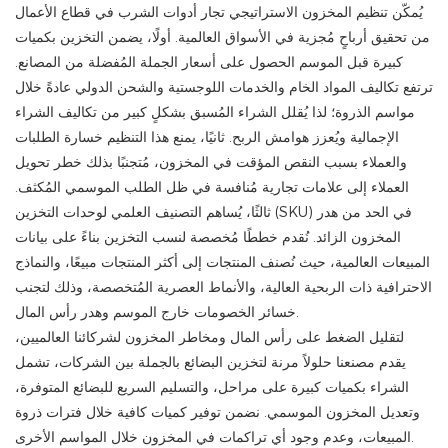
يُمكّن تنظيم المخزون الاستراتيجي تجار أدوات الشرب في قطاع الأعمال
من تحقيق أرباحٍ مُجزية في الأسواق العالمية. أولًا، يضمن التخزين بكميات
كبيرة قبل الموسم الحصول على أسعار الجملة المُفضلة من المصانع.
ترتفع تكاليف المواد الخام والخدمات اللوجستية والشحن الدولي عادةً خلال
مواسم الذروة؛ لذا يُقلل الشراء المُسبق بشكلٍ كبير من تكاليف الشراء
الإجمالية ويُعزز هوامش الربح. ثانيًا، يمنع هذا التنظيم خسارة الطلبات
والعملاء بسبب النقص المؤقت في المخزون، مُتجنبًا بذلك خطر تحويل
العملاء إلى علامات تجارية مُنافسة في ظل الطلب الموسمي المُكثف.
ثالثًا، يُساهم التصنيف العلمي لوحدات التخزين (SKU) في الحد من هدر
المخزون الزائد. نُقدم خططًا مُخصصة لنسب التخزين بناءً على بيانات
المبيعات العالمية، حيث نُصنف المنتجات إلى أكثر المنتجات مبيعًا، والنماذج
الاحترافية ذات الربحية العالية، والأنماط العصرية المُتخصصة، وذلك لتجنب
خسائر الخصومات خارج الموسم وهدر رأس المال.
لتقليل الضغط على رأس المال ومخاطر المخزون لشركائنا العالميين،
يقدم مصنعنا حلولاً مرنة لتخزين البضائع بالجملة بين الشركات، تشمل
الشراء بكميات كبيرة على مراحل، والتسليم السريع للبضائع المتوفرة،
وتعديل المخزون الموسمي. نضمن توفير كميات كافية خلال فترات ذروة
المبيعات، وعدم وجود أي تراكمات في المخزون خلال المواسم الأخرى.