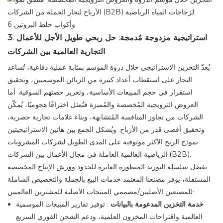
3. استراتيجية مزدوجة مُدمجة: حل ربحي طويل الأجل للأعمال
التجارية العالمية بين الشركات
يُعدّ التخزين الاستراتيجي خلال ذروة الموسم بمثابة عملية دفاعية، تُساعد
التجار على استقطاب أعداد كبيرة من الزبائن الموسميين، وتحقيق
استقرار في حجم المبيعات الأساسية، وتعزيز حصتهم السوقية. أما
العروض الترويجية المُخصصة والمُميزة فتُمثل اختراقًا هجوميًا، يُمكّن
الشركات من تجاوز المنافسة المُتشابهة، وبناء علامات تجارية حصرية،
وتحقيق أقصى قدر من الأرباح. ويُشكل الجمع بين هاتين الاستراتيجيتين
نموذج الربح الأكثر موثوقية على المدى الطويل لشركات المشروبات
الرياضية العالمية العاملة في مجال الأعمال بين الشركات (B2B).
بفضل سلسلة التوريد المتطورة العابرة للحدود وورش الإنتاج المخصصة
المستقلة، يوفر مصنعنا المعتمد خدمات البيع بالجملة والتخصيص الشاملة
للمصنعين الأصليين/مصممي المنتجات الأصلية للمشترين العالميين:
خدمة التخزين المدعومة بالبيانات
: توفير تقارير المبيعات الموسمية
العالمية واقتراحات المخزون العلمية، ودعم الشحن الفوري السريع