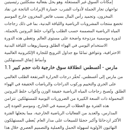
إمكانات السوق غير المستغلة. وهو يحل بفعالية مشكلتين رئيسيتين
تواجهان تجار الجملة لأدوات الشرب: خسارة الإيرادات الناتجة عن نفاد
المخزون، وتجميد رأس المال بسبب فائض المخزون خارج الموسم.
تخضع منتجات المشروبات الرياضية واللياقة البدنية، بما في ذلك زجاجات
المياه الرياضية المصممة حسب الطلب وأكواب خلط البروتين بالجملة،
لدورة موسمية مزدوجة واضحة على مستوى العالم. وتغطي هذه الدورة
الاستخدام اليومي في الهواء الطلق وسيناريوهات اللياقة البدنية
الاحترافية، وتتوافق تمامًا مع جداول الترويج للتجارة الإلكترونية العالمية
وأنماط إنفاق المستهلكين.
1.1 مارس - أغسطس: انطلاقة سوق خارجية ذات حجم كبير
من مارس إلى أغسطس، تُحفّز درجات الحرارة المرتفعة الطلب العالمي
على الجري والتخييم وركوب الدراجات والرياضات الخفيفة في الهواء
الطلق. وتُصبح زجاجات المياه الرياضية خفيفة الوزن وأكواب خلط البروتين
المحمولة ذات السعة الكبيرة من الضروريات اليومية للمستهلكين. تتزامن
هذه الفترة مع العطلات الرسمية في الخارج، وموسم العودة إلى
المدارس، والعديد من الفعاليات الرياضية الخارجية، مما يجعلها الفترة
الأكثر ازدحامًا وأكبر حجمًا للمبيعات على مدار العام. يُعطي المستهلكون
النهائيون الأولوية لسهولة الحمل والعملية والتصميم العصري خلال هذا