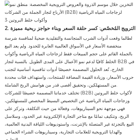
2. الترويج المُخصّص: كسر حلقة السعر وبناء حواجز ربحية مميزة
لطالما وقعت أدوات الشرب المتجانسة والتقليدية ضحيةً لمنافسة شرسة
منخفضة الأسعار في الأسواق العالمية العابرة للحدود. ولم يعد البيع
بالجملة القائم على حجم المبيعات فقط لزجاجات المياه الرياضية وأكواب
الخلط كافيًا لدعم نمو الأعمال على المدى الطويل. بالنسبة لتجار B2B في
الخارج، تُعد الحلول المصممة خصيصًا أدوات تنافسية أساسية لتجنب
حروب الأسعار، وزيادة القيمة المضافة للمنتجات، واستهداف فئات محددة
من المستهلكين، وتحقيق أقصى قدر من هوامش الربح الشاملة.
تختلف خدماتنا المصممة خصيصًا للشركات (B2B) لأكواب خلط البروتين
وزجاجات المياه الرياضية عن التخصيص البسيط المخصص للمستهلكين،
فهي موجهة نحو السيناريوهات، وفعالة من حيث التكلفة، وتركز على
الربح، وتتكيف تمامًا مع متاجر التجارة الإلكترونية عبر الحدود، وسلاسل
البيع بالتجزئة غير المتصلة بالإنترنت، واستوديوهات اللياقة البدنية العالمية،
والهدايا الترويجية للعلامات التجارية، وسيناريوهات الشراء الجماعي
التجاري.