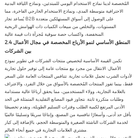
المُخصصة لدينا نماذج الاستخدام اليومي للمبتدئين، ونماذج اللياقة البدنية
الاحترافية متوسطة المدى، ونماذج الاستخدام الخارجي الفاخرة، مما
يُساعد تجار B2B على الوصول إلى أسواق المستهلكين متعددة
المستويات، والتخلص من مبيعات الكميات ذات الهوامش الربحية
المنخفضة، واكتساب حصة سوقية مُجزأة ذات قيمة عالية.
2.4 المنطق الأساسي لنمو الأرباح المخصصة في مجال الأعمال
بين الشركات
تكمن القيمة الأساسية لتخصيص منتجات الشركات في تطوير نموذج
الأعمال: الانتقال من مجرد بيع منتجات عامة إلى توفير حلول تجارية
لأدوات الشرب تحمل علامات تجارية. تتنافس المنتجات العامة على السعر
فقط، بينما تفوز المنتجات المُخصصة بالأسواق من خلال التفرد، والاعتراف
بالعلامة التجارية، وولاء المستخدمين، مما يحقق أرباحًا عالية مستدامة
وطلبات متكررة ثابتة. نتجاوز قيود المصانع التقليدية المتمثلة في الحد
الأدنى المرتفع لكمية الطلب وفترات التسليم الطويلة، ونقدم تخصيصًا
بأقل حد أدنى، وأسعارًا تنافسية من المصنع، وإنتاجًا سريعًا وتسليمًا عالميًا
لخدمة الشركات الناشئة الصغيرة والمتوسطة الحجم، بالإضافة إلى كبار
مشتري العلامات التجارية في جميع أنحاء العالم.