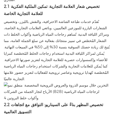
2.1 تخصيص شعار العلامة التجارية: تمكين الملكية الفكرية
للعلامة التجارية الخاصة
نُقدّم خدمات طباعة الشاشة الاحترافية، والنقش بالليزر، وتخصيص
الشعارات البارزة للموزعين العالميين، وبائعي العلامات التجارية الخاصة،
ومراكز اللياقة البدنية. تُساهم زجاجات المياه الرياضية وأكواب الخلط ذات
الشعار المُخصّص في تمييز منتجاتك بفعالية عن سلع الجملة العامة، مما
يُتيح لك زيادة حصتك السوقية بنسبة 30% إلى 50% في المبيعات النهائية.
يُمكن لمراكز اللياقة البدنية استخدام زجاجات الخلط المُخصّصة كمزايا
للأعضاء وإكسسوارات حصرية للعلامة التجارية لتعزيز صورتها الاحترافية.
كما يُمكن للعلامات التجارية والشركات استخدام زجاجات المياه الرياضية
المُخصّصة كهدايا ترويجية وعناصر ترويجية للفعاليات لتعزيز حضور علامتها
التجارية عالميًا.
2.2 تخصيص المظهر بناءً على السيناريو: التوافق مع اتجاهات
التسويق العالمية