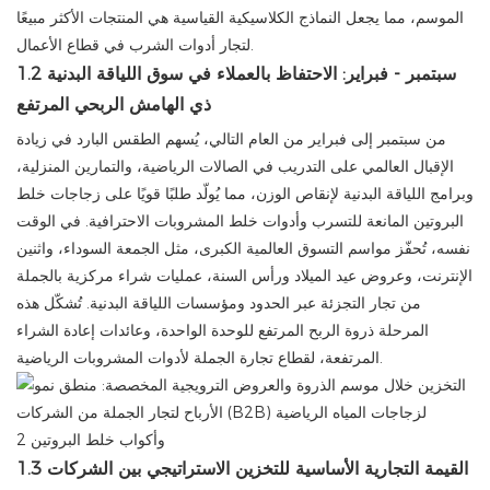
الموسم، مما يجعل النماذج الكلاسيكية القياسية هي المنتجات الأكثر مبيعًا
لتجار أدوات الشرب في قطاع الأعمال.
1.2 سبتمبر - فبراير: الاحتفاظ بالعملاء في سوق اللياقة البدنية
ذي الهامش الربحي المرتفع
من سبتمبر إلى فبراير من العام التالي، يُسهم الطقس البارد في زيادة
الإقبال العالمي على التدريب في الصالات الرياضية، والتمارين المنزلية،
وبرامج اللياقة البدنية لإنقاص الوزن، مما يُولّد طلبًا قويًا على زجاجات خلط
البروتين المانعة للتسرب وأدوات خلط المشروبات الاحترافية. في الوقت
نفسه، تُحفّز مواسم التسوق العالمية الكبرى، مثل الجمعة السوداء، واثنين
الإنترنت، وعروض عيد الميلاد ورأس السنة، عمليات شراء مركزية بالجملة
من تجار التجزئة عبر الحدود ومؤسسات اللياقة البدنية. تُشكّل هذه
المرحلة ذروة الربح المرتفع للوحدة الواحدة، وعائدات إعادة الشراء
المرتفعة، لقطاع تجارة الجملة لأدوات المشروبات الرياضية.
1.3 القيمة التجارية الأساسية للتخزين الاستراتيجي بين الشركات