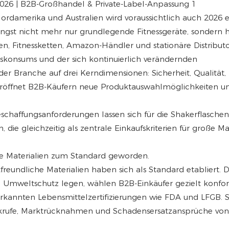
Nordamerika und Australien wird voraussichtlich auch 2026 e
längst nicht mehr nur grundlegende Fitnessgeräte, sondern
n, Fitnessketten, Amazon-Händler und stationäre Distribut
sskonsums und der sich kontinuierlich verändernden
er Branche auf drei Kerndimensionen: Sicherheit, Qualität,
s eröffnet B2B-Käufern neue Produktauswahlmöglichkeiten u
affungsanforderungen lassen sich für die Shakerflascheni
 die gleichzeitig als zentrale Einkaufskriterien für große M
te Materialien zum Standard geworden.
freundliche Materialien haben sich als Standard etabliert. 
 Umweltschutz legen, wählen B2B-Einkäufer gezielt konfo
rkannten Lebensmittelzertifizierungen wie FDA und LFGB. 
rückrufe, Marktrücknahmen und Schadensersatzansprüche von