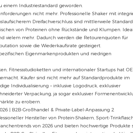
zu einem Industriestandard geworden.
orderungen nicht mehr. Professionelle Shaker mit integri
laufsicherem Dreifachverschluss sind mittlerweile Standard
Mischen von Proteinen ohne Rückstände und Klumpen. Ideal
n und vielem mehr. Dadurch werden die Retourenquoten für
utation sowie die Wiederkaufsrate gesteigert.
nspezifischen Eigenmarkenprodukten und niedrigen
rken, Fitnessstudioketten und internationaler Startups hat
gemacht. Käufer sind nicht mehr auf Standardprodukte im
e Individualisierung – inklusive Logodruck, exklusiver
eiderter Verpackung, ja sogar exklusiver Formenentwicklu
märkte zu erobern.
essioneller Hersteller von Protein-Shakern, Sport-Trinkflas
Branchentrends von 2026 und bieten hochwertige Produkte 