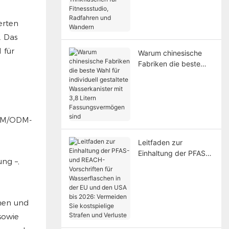
Trinkflaschen für
Fitnessstudio,
erten
Radfahren und
. Das
Wandern
 für
Warum chinesische
Fabriken die beste
Wahl für individuell
gestaltete
Wasserkanister mit
3,8 Litern
Fassungsvermögen
 OEM/ODM-
sind
Leitfaden zur
Einhaltung der PFAS-
ng –,
und REACH-
Vorschriften für
Wasserflaschen in der
EU und den USA bis
chen und
2026: Vermeiden Sie
sowie
kostspielige Strafen
und Verluste