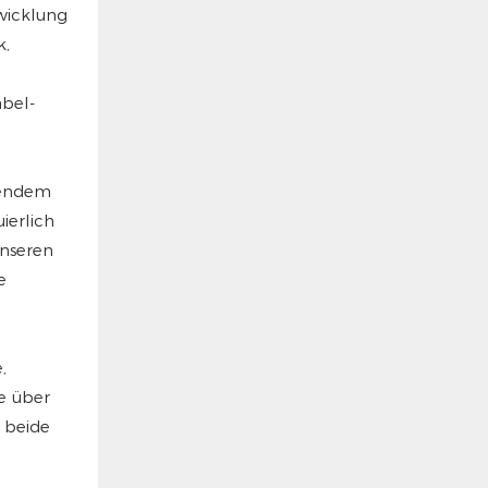
wicklung
k,
abel-
gendem
ierlich
unseren
e
,
e über
 beide