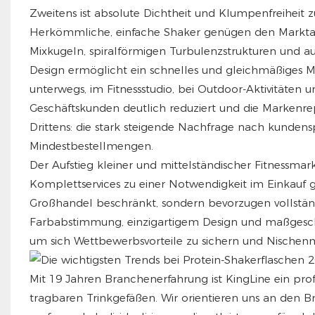
Zweitens ist absolute Dichtheit und Klumpenfreiheit 
Herkömmliche, einfache Shaker genügen den Marktanf
Mixkugeln, spiralförmigen Turbulenzstrukturen und aus
Design ermöglicht ein schnelles und gleichmäßiges 
unterwegs, im Fitnessstudio, bei Outdoor-Aktivitäte
Geschäftskunden deutlich reduziert und die Markenrep
Drittens: die stark steigende Nachfrage nach kunde
Mindestbestellmengen.
Der Aufstieg kleiner und mittelständischer Fitnessma
Komplettservices zu einer Notwendigkeit im Einkauf 
Großhandel beschränkt, sondern bevorzugen vollständig
Farbabstimmung, einzigartigem Design und maßgeschn
um sich Wettbewerbsvorteile zu sichern und Nischen
Mit 19 Jahren Branchenerfahrung ist KingLine ein prof
tragbaren Trinkgefäßen. Wir orientieren uns an den 