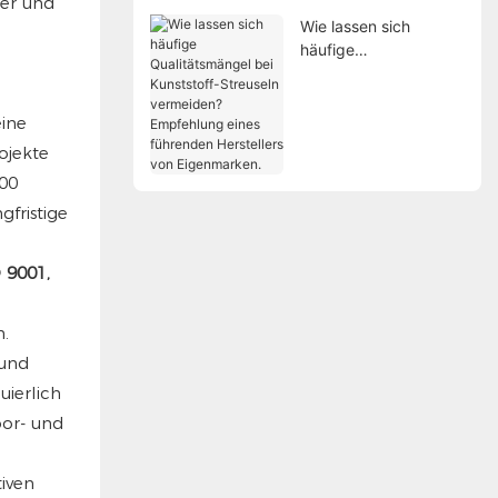
ler und
Wie lassen sich
häufige
Qualitätsmängel bei
Kunststoff-Streuseln
vermeiden?
eine
Empfehlung eines
ojekte
führenden Herstellers
000
von Eigenmarken.
gfristige
 9001,
n.
 und
uierlich
oor- und
iven