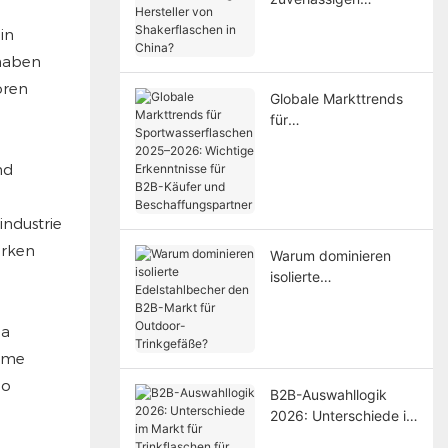
Hersteller von
in
Shakerflaschen in
 haben
China?
oren
Globale Markttrends
für
Sportwasserflaschen
2025–2026: Wichtige
nd
Erkenntnisse für B2B-
Käufer und
ndustrie
Beschaffungspartner
arken
Warum dominieren
isolierte
Edelstahlbecher den
B2B-Markt für
Da
Outdoor-Trinkgefäße?
rme
So
B2B-Auswahllogik
2026: Unterschiede im
Markt für