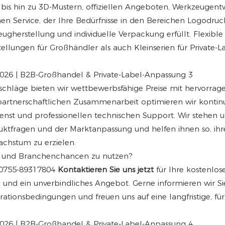
is hin zu 3D-Mustern, offiziellen Angeboten, Werkzeugent
en Service, der Ihre Bedürfnisse in den Bereichen Logodruc
gherstellung und individuelle Verpackung erfüllt. Flexible
ungen für Großhändler als auch Kleinserien für Private-L
fschläge bieten wir wettbewerbsfähige Preise mit hervorra
 partnerschaftlichen Zusammenarbeit optimieren wir kontinu
nst und professionellen technischen Support. Wir stehen 
oduktfragen und der Marktanpassung und helfen ihnen so, ihr
achstum zu erzielen.
gen und Branchenchancen zu nutzen?
0755-89317804
Kontaktieren Sie uns jetzt
für Ihre kostenlose
g und ein unverbindliches Angebot. Gerne informieren wir Si
tionsbedingungen und freuen uns auf eine langfristige, für