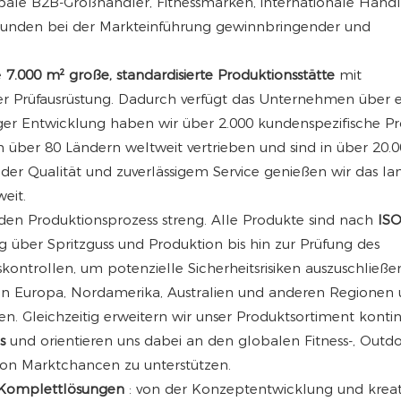
lobale B2B-Großhändler, Fitnessmarken, internationale Händ
e Kunden bei der Markteinführung gewinnbringender und
e
7.000 m² große, standardisierte Produktionsstätte
mit
ller Prüfausrüstung. Dadurch verfügt das Unternehmen über 
nger Entwicklung haben wir über 2.000 kundenspezifische Pr
 über 80 Ländern weltweit vertrieben und sind in über 20.
der Qualität und zuverlässigem Service genießen wir das lan
eit.
jeden Produktionsprozess streng. Alle Produkte sind nach
ISO
g über Spritzguss und Produktion bis hin zur Prüfung des
kontrollen, um potenzielle Sicherheitsrisiken auszuschließe
 in Europa, Nordamerika, Australien und anderen Regionen
 Gleichzeitig erweitern wir unser Produktsortiment kontin
s
und orientieren uns dabei an den globalen Fitness-, Outd
von Marktchancen zu unterstützen.
e Komplettlösungen
: von der Konzeptentwicklung und kreat