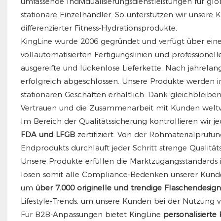
umfassende Individualisierungsdienstleistungen für g
stationäre Einzelhändler. So unterstützen wir unser
differenzierter Fitness-Hydrationsprodukte.
KingLine wurde 2006 gegründet und verfügt über ein
vollautomatisierten Fertigungslinien und professione
ausgereifte und lückenlose Lieferkette. Nach jahrela
erfolgreich abgeschlossen. Unsere Produkte werden in
stationären Geschäften erhältlich. Dank gleichbleiben
Vertrauen und die Zusammenarbeit mit Kunden weltw
Im Bereich der Qualitätssicherung kontrollieren wir 
FDA und LFGB
zertifiziert. Von der Rohmaterialprüfun
Endprodukts durchläuft jeder Schritt strenge Qualitäts
Unsere Produkte erfüllen die Marktzugangsstandards
lösen somit alle Compliance-Bedenken unserer Kunden.
um
über 7.000 originelle und trendige Flaschendesign
Lifestyle-Trends, um unsere Kunden bei der Nutzung 
Für B2B-Anpassungen bietet KingLine
personalisiert