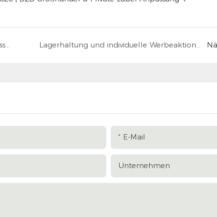
OEM- vs. ODM-Shakerflaschen: Was ist besser für Ihre Marke?
Lagerhaltung und individuelle Werbeaktionen in der Hochsaison: Gewinnsteigerungslogik für B2B-Großhändler von Sportwasserflaschen und Protein-Shakerbechern
Nä
E-Mail
Unternehmen