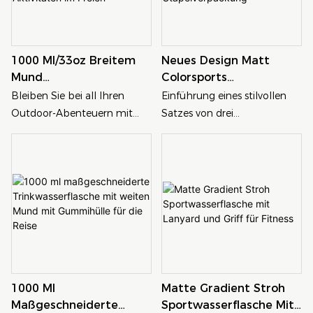
stilvollen Wahl für Familien
unterwegs macht
1000 Ml/33oz Breitem
Neues Design Matt
Mund
Colorsports
Umweltfreundlicher
Wasserflasche 3
Bleiben Sie bei all Ihren
Einführung eines stilvollen
Sportwasserflasche Für
Flaschen Pro Set
Outdoor-Abenteuern mit
Satzes von drei
Aktivitäten Im Freien
Stapelverpackung
dieser 1000-ml/33-Un-
mattfarbenen
Breiten-Mund-
Sportwasserflaschen, die sich
umweltfreundlichen
perfekt hydratisiert halten.
Sportwasserflasche. Die
Jede Flasche ist für das
langlebige Konstruktion
einfache Stapeln konzipiert
macht es perfekt zum
und macht sie zu einer
Wandern, Radfahren und
bequemen und schlanken
anderen Aktivitäten im
Ergänzung Ihres aktiven
Freien, um sicherzustellen
Lebensstils
1000 Ml
Matte Gradient Stroh
Maßgeschneiderte
Sportwasserflasche Mit