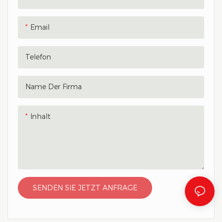
or daily activities, ensuring
einem verstellbaren
you stay refreshed and
Trageband sorgt diese
Email
energized
Flasche für eine einfache
Flüssigkeitszufuhr unterwegs,
Telefon
egal ob Sie wandern, Rad
fahren oder einen Tag am
Strand genießen
Name Der Firma
Inhalt
SENDEN SIE JETZT ANFRAGE