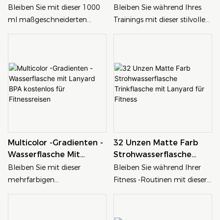
Trinkwasserflasche Mit
Lanyard Und Griff Für
Bleiben Sie mit dieser 1000
Bleiben Sie während Ihres
Weiten Mund Mit
Fitness
ml maßgeschneiderten
Trainings mit dieser stilvollen
Gummihülle Für Die
Trinkwasserflasche mit
Matte -Gradienten -
Reise
maßgeschneidertem Mund
Strohhalmsportflasche mit
mit Feuchtigkeit mit einer
mattem Gradienten. Diese
praktischen Gummiärmel für
Flasche mit einem
einen einfachen Griff und
bequemen Lanyard und Griff
Reisen. Perfekt für lange
ist perfekt, um Ihre
Reisen oder Outdoor -
Fitnessroutine zu feuchter zu
Aktivitäten. Diese langlebige
bleiben und gleichzeitig
Flasche sorgt dafür, dass Sie
einen Hauch von Farbe zu
Multicolor -Gradienten -
32 Unzen Matte Farb
überall Zugang zur
verleihen
Wasserflasche Mit
Strohwasserflasche
Flüssigkeitszufuhr haben, wo
Lanyard BPA Kostenlos
Trinkflasche Mit Lanyard
immer Sie gehen
Bleiben Sie mit dieser
Bleiben Sie während Ihrer
Für Fitnessreisen
Für Fitness
mehrfarbigen
Fitness -Routinen mit dieser
Gradientenwasserflasche mit
langlebigen 32 -Un -Matt -
einem bequemen Lanyard
Farbwasserflasche mit einem
für das Tragen von Freihöfen
bequemen Lanyard für die