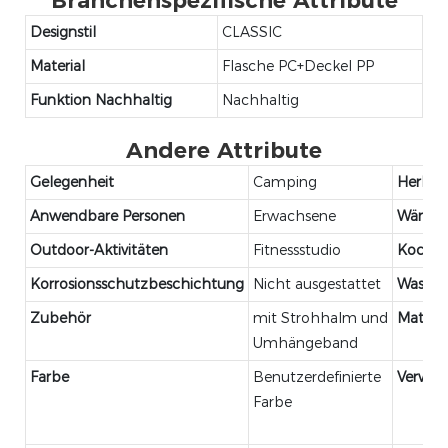
Branchenspezifische Attribute
Designstil
CLASSIC
Material
Flasche PC+Deckel PP
Funktion Nachhaltig
Nachhaltig
Andere Attribute
Gelegenheit
Camping
Herkun
Anwendbare Personen
Erwachsene
Wärme
Outdoor-Aktivitäten
Fitnessstudio
Kochen
Korrosionsschutzbeschichtung
Nicht ausgestattet
Wasser
Zubehör
mit Strohhalm und
Materia
Umhängeband
Farbe
Benutzerdefinierte
Verwe
Farbe