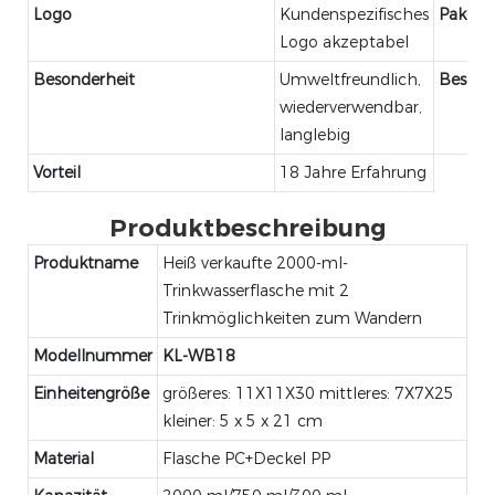
Logo
Kundenspezifisches
Paket
Logo akzeptabel
Besonderheit
Umweltfreundlich,
Beschr
wiederverwendbar,
langlebig
Vorteil
18 Jahre Erfahrung
Produktbeschreibung
Produktname
Heiß verkaufte 2000-ml-
Trinkwasserflasche mit 2
Trinkmöglichkeiten zum Wandern
Modellnummer
KL-WB18
Einheitengröße
größeres: 11X11X30 mittleres: 7X7X25
kleiner: 5 x 5 x 21 cm
Material
Flasche PC+Deckel PP