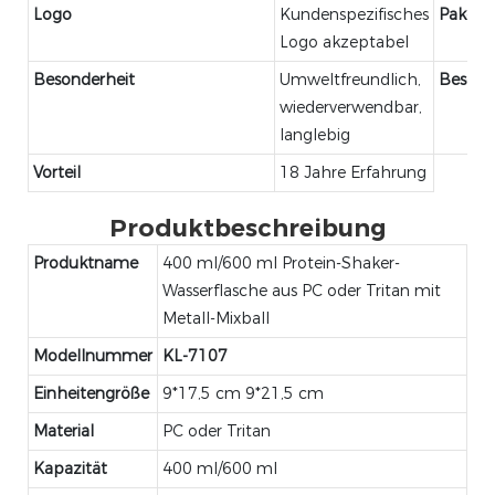
Logo
Kundenspezifisches
Paket
Logo akzeptabel
Besonderheit
Umweltfreundlich,
Beschr
wiederverwendbar,
langlebig
Vorteil
18 Jahre Erfahrung
Produktbeschreibung
Produktname
400 ml/600 ml Protein-Shaker-
Wasserflasche aus PC oder Tritan mit
Metall-Mixball
Modellnummer
KL-7107
Einheitengröße
9*17,5 cm 9*21,5 cm
Material
PC oder Tritan
Kapazität
400 ml/600 ml