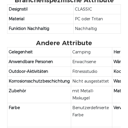
Branchenspezifische Attribute
Designstil
CLASSIC
Material
PC oder Tritan
Funktion Nachhaltig
Nachhaltig
Andere Attribute
Gelegenheit
Camping
Herkunf
Anwendbare Personen
Erwachsene
Wärme
Outdoor-Aktivitäten
Fitnessstudio
Kochen
Korrosionsschutzbeschichtung
Nicht ausgestattet
Wasser
Zubehör
mit Metall-
Materia
Mixkugel
Farbe
Benutzerdefinierte
Verwe
Farbe