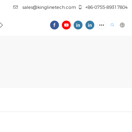
sales@kinglinetech.com
+86-0755-89317804
 SIE UNS