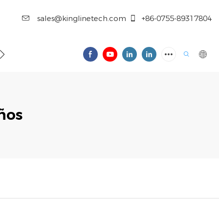
sales@kinglinetech.com
+86-0755-89317804
CONTÁCTENOS
ños