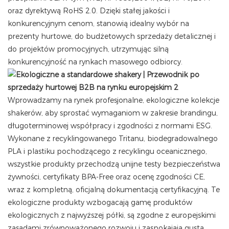
oraz dyrektywą RoHS 2.0. Dzięki stałej jakości i
konkurencyjnym cenom, stanowią idealny wybór na
prezenty hurtowe, do budżetowych sprzedaży detalicznej i
do projektów promocyjnych, utrzymując silną
konkurencyjność na rynkach masowego odbiorcy.
Wprowadzamy na rynek profesjonalne, ekologiczne kolekcje
shakerów, aby sprostać wymaganiom w zakresie brandingu,
długoterminowej współpracy i zgodności z normami ESG.
Wykonane z recyklingowanego Tritanu, biodegradowalnego
PLA i plastiku pochodzącego z recyklingu oceanicznego,
wszystkie produkty przechodzą unijne testy bezpieczeństwa
żywności, certyfikaty BPA-Free oraz ocenę zgodności CE,
wraz z kompletną, oficjalną dokumentacją certyfikacyjną. Te
ekologiczne produkty wzbogacają gamę produktów
ekologicznych z najwyższej półki, są zgodne z europejskimi
zasadami zrównoważonego rozwoju i zaspokajają gusta