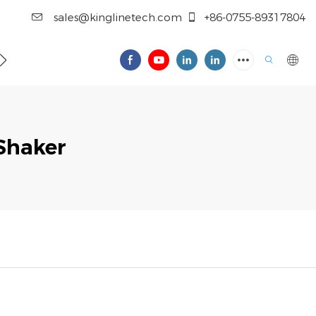
sales@kinglinetech.com
+86-0755-89317804
O CONOSCO
Shaker