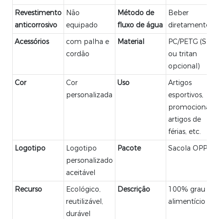
Revestimento
Não
Método de
Beber
anticorrosivo
equipado
fluxo de água
diretamente
Acessórios
com palha e
Material
PC/PETG (Sk
cordão
ou tritan
opcional)
Cor
Cor
Uso
Artigos
personalizada
esportivos,
promocionais,
artigos de
férias, etc.
Logotipo
Logotipo
Pacote
Sacola OPP
personalizado
aceitável
Recurso
Ecológico,
Descrição
100% grau
reutilizável,
alimentício
durável