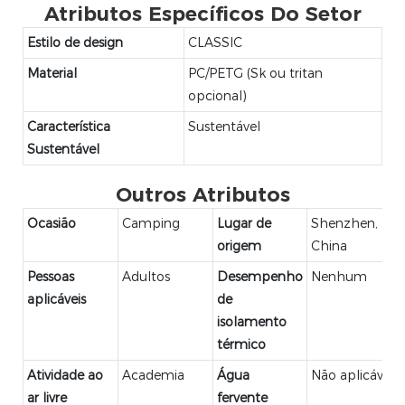
Atributos Específicos Do Setor
Estilo de design
CLASSIC
Material
PC/PETG (Sk ou tritan
opcional)
Característica
Sustentável
Sustentável
Outros Atributos
Ocasião
Camping
Lugar de
Shenzhen,
origem
China
Pessoas
Adultos
Desempenho
Nenhum
aplicáveis
de
isolamento
térmico
Atividade ao
Academia
Água
Não aplicável
ar livre
fervente