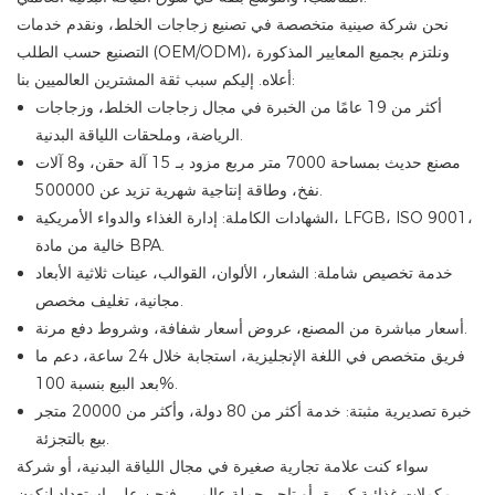
نحن شركة صينية متخصصة في تصنيع زجاجات الخلط، ونقدم خدمات
التصنيع حسب الطلب (OEM/ODM)، ونلتزم بجميع المعايير المذكورة
أعلاه. إليكم سبب ثقة المشترين العالميين بنا:
أكثر من 19 عامًا من الخبرة في مجال زجاجات الخلط، وزجاجات
الرياضة، وملحقات اللياقة البدنية.
مصنع حديث بمساحة 7000 متر مربع مزود بـ 15 آلة حقن، و8 آلات
نفخ، وطاقة إنتاجية شهرية تزيد عن 500000.
الشهادات الكاملة: إدارة الغذاء والدواء الأمريكية، LFGB، ISO 9001،
خالية من مادة BPA.
خدمة تخصيص شاملة: الشعار، الألوان، القوالب، عينات ثلاثية الأبعاد
مجانية، تغليف مخصص.
أسعار مباشرة من المصنع، عروض أسعار شفافة، وشروط دفع مرنة.
فريق متخصص في اللغة الإنجليزية، استجابة خلال 24 ساعة، دعم ما
بعد البيع بنسبة 100%.
خبرة تصديرية مثبتة: خدمة أكثر من 80 دولة، وأكثر من 20000 متجر
بيع بالتجزئة.
سواء كنت علامة تجارية صغيرة في مجال اللياقة البدنية، أو شركة
مكملات غذائية كبيرة، أو تاجر جملة عالمي، فنحن على استعداد لنكون