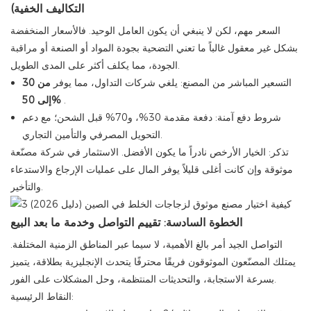
التكاليف الخفية)
السعر مهم، لكن لا ينبغي أن يكون العامل الوحيد. فالأسعار المنخفضة
بشكل غير معقول غالباً ما تعني التضحية بجودة المواد أو الصنعة أو مراقبة
الجودة، مما يكلف أكثر على المدى الطويل.
التسعير المباشر من المصنع: يلغي شركات التداول، مما يوفر
من 30
.
إلى 50%
شروط دفع آمنة: دفعة مقدمة 30%، و70% قبل الشحن؛ مع دعم
التحويل المصرفي والتأمين التجاري.
تذكر: الخيار الأرخص نادراً ما يكون الأفضل. الاستثمار في شركة مصنّعة
موثوقة وإن كانت أغلى قليلاً يوفر المال على عمليات الإرجاع والاستدعاء
والتأخير.
الخطوة السادسة: تقييم التواصل وخدمة ما بعد البيع
التواصل الجيد أمر بالغ الأهمية، لا سيما عبر المناطق الزمنية المختلفة.
يمتلك المصنّعون الموثوقون فريقًا محترفًا يتحدث الإنجليزية بطلاقة، يتميز
بسرعة الاستجابة، والتحديثات المنتظمة، وحل المشكلات على الفور.
النقاط الرئيسية: