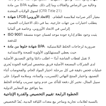
من مادة BPA وخالية من الرصاص والفثالات وما إلى ذلك. مطلوبة
لسوق الولايات المتحدة (CFR Title 21).
: معيار أكثر صرامة لملامسة الطعام،
شهادة LFGB (الاتحاد الأوروبي)
يتطلب اختبارات من جهات خارجية، بما في ذلك الاختبارات الحسية.
إلزامي في الاتحاد الأوروبي، وخاصة في ألمانيا.
يثبت وجود نظام إدارة جودة موحد لضمان جودة متسقة
ISO 9001
للدفعة.
: ضرورية لزجاجات الخلط البلاستيكية
شهادة خلوها من مادة BPA
حيث يعطي المستهلكون الأولوية للصحة والاستدامة.
لا تقبل لقطات الشاشة أبدًا — اطلب دائمًا وثائق التصديق الأصلية.
لدى الشركات المصنعة الأصلية فريق متخصص لمراقبة الجودة يُجري
عمليات فحص دقيقة في كل مرحلة: اختبار المواد الخام، والفحوصات أثناء
التصنيع، واختبار المنتج النهائي (التسريب، والمتانة، وسلامة المواد). على
سبيل المثال، نختبر كل دفعة للتأكد من عدم وجود تسريب وكفاءة الخلط
بما يتوافق مع المعايير الدولية.
الخطوة الرابعة: تقييم التخصيص والقدرة الإنتاجية
بالنسبة لعلامات تجارية ومتاجر بيع معدات اللياقة البدنية، يُعدّ التخصيص