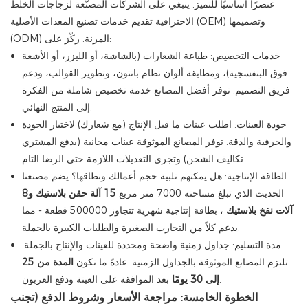
عنصرًا أساسيًا للتميز. ينبغي على الشركات المصنّعة لزجاجات الخلط
الاحترافية تقديم خدمات تصنيع المعدات الأصلية (OEM) وتصميمها
(ODM) المرنة. ركّز على:
خدمات التخصيص: طباعة الشعارات (بالشاشة، أو الليزر، أو الأشعة
فوق البنفسجية)، ومطابقة ألوان نظام بانتون، وتطوير القوالب، ودعم
فريق التصميم. توفر أفضل المصانع خدمة تخصيص شاملة من الفكرة
إلى المنتج النهائي.
جودة العينات: اطلب عينات ما قبل الإنتاج (مع شعارك) لاختبار الجودة
والحرفية والدقة. توفر المصانع الموثوقة عينات مجانية (يدفع المشتري
تكاليف الشحن) وتجري التعديلات اللازمة حتى الرضا التام.
الطاقة الإنتاجية: هل يمكنهم تلبية حجم أعمالك ونطاقها؟ يضم مصنعنا
الحديث الذي تبلغ مساحته 7000 متر مربع
15 آلة حقن بلاستيك و8
آلات نفخ بلاستيك
، بطاقة إنتاجية شهرية تتجاوز 500000 قطعة - مما
يدعم كلاً من التجارب الصغيرة والطلبات الكبيرة بالجملة.
مدة التسليم: جداول زمنية واضحة ومحددة للعينات والإنتاج بالجملة.
تلتزم المصانع الموثوقة بالجداول الزمنية. عادةً ما تكون
المدة من 25
بعد الموافقة على العينة ودفع العربون.
إلى 30 يومًا
الخطوة الخامسة: مراجعة الأسعار وشروط الدفع (تجنب