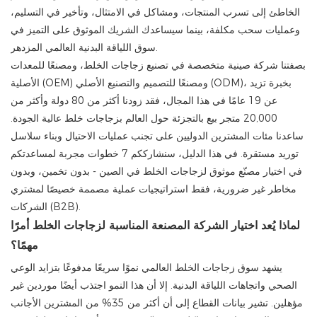
الخاطئ إلى تسرب المنتجات، ومشاكل في الامتثال، وتأخير في التسليم،
وعمليات سحب مكلفة، بينما سيساعدك الشريك الموثوق على التميز في
سوق اللياقة البدنية العالمي المزدهر.
بصفتنا شركة صينية متخصصة في تصنيع زجاجات الخلط، ومصنعًا للمعدات
الأصلية (OEM) ومصنعًا للتصميم والتصنيع الأصلي (ODM)، بخبرة تزيد
عن 19 عامًا في هذا المجال، فقد زودنا أكثر من 80 دولة وأكثر من
20,000 متجر بيع بالتجزئة حول العالم بزجاجات خلط عالية الجودة.
ساعدنا مئات المشترين الدوليين على تجنب عمليات الاحتيال وبناء سلاسل
توريد مستقرة. في هذا الدليل، سنشارككم 7 خطوات مجربة لمساعدتكم
في اختيار مصنّع موثوق لزجاجات الخلط في الصين - بدون تخمين، وبدون
مخاطر غير ضرورية، فقط استراتيجيات عملية مصممة خصيصًا لمشتري
الشركات (B2B).
لماذا يُعد اختيار الشركة المصنعة المناسبة لزجاجات الخلط أمرًا
مهمًا؟
يشهد سوق زجاجات الخلط العالمي نموًا سريعًا مدفوعًا بتزايد الوعي
الصحي واتجاهات اللياقة البدنية. إلا أن هذا النمو اجتذب أيضًا موردين غير
مؤهلين. تشير بيانات القطاع إلى أن أكثر من 35% من المشترين الأجانب