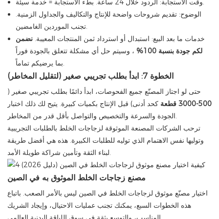
وقت الاستجابة: الردود خلال 24 ساعة. بطء الاستجابة = خدمة سيئة.
الوضوح: تقديم شروحات واضحة للإنتاج والتكاليف والجداول الزمنية.
تجنب الموردين الغامضين.
خدمات ما بعد البيع: استبدال أو استرداد ثمن المنتجات المعيبة.
نضمن
لكم جودة بنسبة 100%
، وسيتم حل أي مشكلة تتعلق بالجودة فوراً
بما يرضيكم تماماً.
الخطوة 7: ابدأ بطلب تجريبي صغير (لتقليل المخاطر)
حتى لو اجتاز المصنّع جميع الفحوصات، ابدأ دائمًا بطلب تجريبي صغير (
500-3000 قطعة
كحد أدنى) قبل الإنتاج بكميات كبيرة. يتيح لك ذلك اختبار
الجودة والسرعة والتخصيص والتواصل بأقل قدر من المخاطر.
ترحب الشركات المصنعة الموثوقة لزجاجات الخلط بالطلبات التجريبية
وتوليها نفس الاهتمام الذي توليه للطلبات الكبيرة. هذه هي أفضل طريقة
لبناء الثقة وتأمين شراكة طويلة الأمد.
مصنع زجاجات الخلط الموثوق به في الصين
اختيار مصنّع موثوق لزجاجات الخلط في الصين ليس بالأمر الصعب. باتباع
هذه الخطوات السبع، يمكنك تجنب عمليات الاحتيال، وإيجاد الشريك
المناسب، والتوسع بثقة في سوق اللياقة البدنية العالمي.