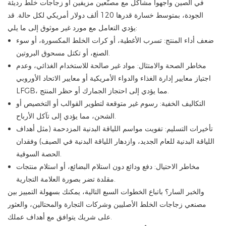
في الصين واجهوا مشاكل مع مصنّعين مزيفين أو زجاجات خلط رديئة
الجودة، بمتوسط ​​خسارة قدرها 120 ألف دولار أمريكي لكل حالة. قد
يؤدي التعامل مع مورد غير موثوق إلى ما يلي:
ضعف أداء المنتج: تسرب الأغطية، أو كرات الخلط المكسورة، أو سوء
الصنع، أو تكتل مسحوق البروتين.
مخاطر الصحة والامتثال: مواد غير صالحة للاستخدام الغذائي، وعدم
اجتياز معايير إدارة الغذاء والدواء الأمريكية أو معايير الاتحاد الأوروبي
LFGB، مما يؤدي إلى احتجاز الجمارك أو حظر المنتج.
التكاليف الخفية: رسوم غير متوقعة لتطوير القوالب أو التخصيص أو
الشحن، مما يؤدي إلى تآكل الأرباح.
تأخيرات التسليم: تفويت مواسم اللياقة البدنية المزدحمة (مثل أهداف
اللياقة البدنية للعام الجديد، وازدهار اللياقة البدنية في الصيف) وفقدان
الحصة السوقية.
مخاطر الاحتيال: دفع ودائع دون استلام البضائع، أو استلام منتجات
مقلدة تضر بصورة العلامة التجارية.
والخبر السار؟ باتباع الخطوات السبع التالية، يمكنك بسهولة التمييز بين
مصنعي زجاجات الخلط الأصليين وشركات التجارة والمحتالين، والعثور
على شريك يتوافق مع أهداف عملك.