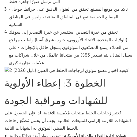
التي ترسل صورًا جاهزة فقط.
تأكد من موقع المصنع: تحقق من العنوان الدقيق على خرائط جوجل -
المصانع الحقيقية تقع في المناطق الصناعية، وليس في المناطق
السكنية.
تحقق من خبرة التصدير: استفسر عن خبرة التصدير إلى سوقك
(الولايات المتحدة، الاتحاد الأوروبي، جنوب شرق آسيا) واطلب مراجع
من العملاء. يتمتع المصنّعون الموثوقون بسجل حافل بالإنجازات - على
سبيل المثال، يتم تصدير 85% من منتجاتنا عالميًا، من خلال شراكات مع
علامات تجارية كبرى.
الخطوة 3: إعطاء الأولوية
للشهادات ومراقبة الجودة
تُعتبر زجاجات الخلط منتجات مُلامسة للأغذية، لذا فإن الحصول على
الشهادات اللازمة إلزامي للمبيعات العالمية. يجب أن يحمل مُصنِّع زجاجات
الخلط الصيني الموثوق به الشهادات التالية:
شهادة إدارة الغذاء والدواء الأمريكية
: تضمن مواد آمنة غذائيًا وخالية