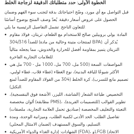
الخطوة الأولى: حدد متطلباتك الدقيقة لزجاجة الخلط
قبل التواصل مع أي مورد، وضّح احتياجاتك بدقة لتجنب سوء الفهم وضمان
الحصول على عروض أسعار دقيقة. يُعدّ وصف المنتج بوضوح أساسًا
للتعاون الناجح. تشمل التفاصيل الرئيسية ما يلي:
المادة: بولي بروبيلين صالح للاستخدام مع الطعام، تريتان، فولاذ مقاوم
للصدأ 304/316 (لمنتجات متينة وخالية من مادة BPA). يُذكر أن
التريتان يتميز بمقاومة أفضل للحرارة والخدوش، مما يجعله مثالياً
للعلامات التجارية الفاخرة.
المواصفات: السعة (500 مل، 700 مل، 1000 مل - 700 مل هي
الأكثر شيوعًا للياقة البدنية)، نوع الغطاء (غطاء قلاب، غطاء لولبي،
تصميم مانع للتسرب)، كرة الخلط (304 من الفولاذ المقاوم للصدأ لمنع
التكتل).
التخصيص: طباعة الشعار (الشاشة، الليزر، الأشعة فوق البنفسجية)،
ألوان مخصصة (مطابقة PMS)، تطوير القوالب (للتصميمات الفريدة)،
التعبئة والتغليف المخصصة (صناديق تحمل العلامة التجارية، ملصقات).
تفاصيل الطلب: الحد الأدنى لكمية الطلب، وميزانية الوحدة، ومدة
التسليم، والسوق المستهدف (لضمان الامتثال المحلي).
الشهادات: إدارة الغذاء والدواء الأمريكية (FDA)، وLFGB (الاتحاد