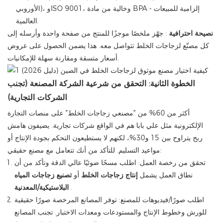
الأوروبي)، وISO 9001، وخالية من مادة BPA - إلزامية للمبيعات
العالمية.
نصيحة احترافية
: جهّز ملخصًا موجزًا ​​للمنتج من صفحة واحدة وأرسله إلى
كل مصنّع لزجاجات الخلط تتواصل معه. هذا يضمن الحصول على عروض
أسعار متسقة ومقارنة سهلة للإمكانيات.
الخطوة الثانية: التحقق من شرعية الشركة المصنعة (تجنب
الشركات التجارية)
أكثر من 60% من "مصنعي زجاجات الخلط" على منصات التجارة
الإلكترونية مثل علي بابا هم في الواقع شركات تجارية. يضيفون هامش
ربح يتراوح بين 15 و30%، لكنهم لا يستطيعون التحكم بجودة الإنتاج أو
مواعيد التسليم. للتأكد من أنك تتعامل مع مصنع حقيقي:
تحقق من رخصة العمل: اطلب مسحًا ضوئيًا عالي الدقة وتأكد من أن
نطاق العمل يشمل
إنتاج زجاجات الخلط
أو
تصنيع زجاجات المياه
.
البلاستيكية/المعدنية
اطلب صورًا/فيديوهات للمصنع: توفر المصانع المرخصة صورًا حقيقية
للورش وخطوط الإنتاج والمستودعات ومعدات الاختبار. تجنب المصانع