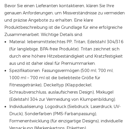
Bevor Sie einen Lieferanten kontaktieren, klären Sie Ihre
genauen Anforderungen, um Missverständnisse zu vermeiden
und präzise Angebote zu erhalten. Eine klare
Produktbeschreibung ist die Grundlage für eine erfolgreiche
Zusammenarbeit. Wichtige Details sind:
Material: lebensmittelechtes PP, Tritan, Edelstahl 304/316
(für langlebige, BPA-freie Produkte). Tritan zeichnet sich
durch eine höhere Hitzebeständigkeit und Kratzfestigkeit
aus und ist daher ideal für Premiummarken.
Spezifikationen: Fassungsvermögen (500 ml, 700 ml,
1000 ml – 700 ml ist die beliebteste Größe für
Fitnessgetränke), Deckeltyp (Klappdeckel,
Schraubverschluss, auslaufsicheres Design), Mixkugel
(Edelstahl 304 zur Vermeidung von Klumpenbildung).
Individualisierung: Logodruck (Siebdruck, Laserdruck, UV-
Druck), Sonderfarben (PMS-Farbanpassung),
Formenentwicklung (für einzigartige Designs), individuelle
Verpackung (Markenkartons, Etiketten).