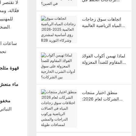
لا تقتصر 
الصين؟
فعّالة، وم
للمهنيي
اتجاهات سوق زجاجات
المياه الرياضية العالمية
الضخمة والمشروبات الجاهزة غير المرضية. إنها تعيد تعريف استخدام زجاجات الخلط، جاعلةً من تعدد استخداماتها معيارًا للحياة العصرية الفعّالة.
2025-2026: رؤى
أساسية لمشتري B2B
ساعات ال
وشركاء التوريد
تحض
لماذا تهيمن أكواب الفولاذ
المقاوم للصدأ المعزولة
قهوة مثلج
على سوق أدوات الشرب
الخارجية بين الشركات؟
ماء منعش 
منطق اختيار منتجات
الشركات لعام 2026:
مخفوق
اختلافات سوق زجاجات
النبات
المياه في الصالات
الرياضية وركوب
الدراجات والمشي
لمسافات طويلة