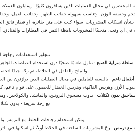
ة للمختصين في مجال العمليات الذين يسافرون كثيرًا، ويقابلون العملاء،
جم وخفيفة الوزن، وتناسب بسهولة حقائب الظهر، وحقائب العمل، وحقائ
بشأن انسكاب المشروبات. سواء كنت على متن طائرة، أو قطار فائق الس
في أي وقت، متجنبًا المشروبات باهظة الثمن في المطارات والفنادق. أي
تتجاوز استخدامات زجاجة الخلط مجرد خلط المشروبات، مما يزيد من جدواها العملية اليومية.
لطة منزلية الصنع
: تناول طعامًا صحيًا دون استخدام الصلصات الجاهزة
والملح والفلفل في الخلاط، ثم رجّه جيدًا لتحصل على صلصة فينيجريت ناعمة ومنعشة، مثالية لسلطات العمل.
أطفال ناعم
: بالنسبة للعاملين في مجال العمليات الذين يوازنون بين ا
ساحيق بدون تكتلات
: يذوب مسحوق البروتين، والماتشا، والكولاجين، و
مع رجة سريعة - بدون تكتلات، بدون بقايا، للحصول على رشفة سلسة وممتعة في كل مرة.
يمكن استخدام زجاجات الخلط مع الترمس والأكواب اليومية لإنشاء مجموعة ترطيب عملية ذات وظائف محسّنة.
 مع ترمس
: رجّ المشروبات الساخنة في الخلاط أولاً، ثم اسكبها في ال