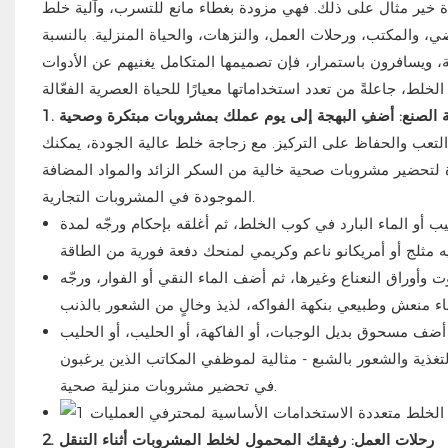
دة خير مثال على ذلك. فهي مزودة بغطاء مانع للتسرب، وآلية خلط
ضي، والمكتب، ورحلات العمل، والنزهات، والحياة المنزلية. بالنسبة
، ويسافرون باستمرار، فإن تصميمها المتكامل يغنيهم عن الأدوات
لية الصنع: أضفِ البهجة إلى يوم عملك بمشروبات مبتكرة وصحية
تعب والحفاظ على التركيز. مع زجاجة خلط عالية الجودة، يمكنك
 لتحضير مشروبات صحية خالية من السكر الزائد والمواد المضافة
الموجودة في المشروبات التجارية.
 أو الماء البارد في كوب الخلط، ثم أغلقه بإحكام ورجّه لمدة
أوراق النعناع وغيرها، ثم أضف الماء النقي أو الفوار، ورجّه
 أضف مسحوق بديل الوجبات، أو الفاكهة، أو الحليب، أو الحليب
لتغذية والشعور بالشبع - مثالية لموظفي المكاتب الذين يرغبون
في تحضير مشروبات منزلية صحية.
2. رحلات العمل: رفيقك المحمول لخلط المشروبات أثناء التنقل