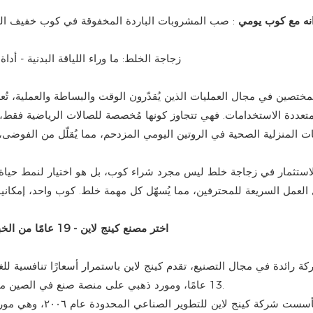
انه مع كوب يومي
: صب المشروبات الباردة المخفوقة في كوب خفيف الوزن
مختصين في مجال العمليات الذين يُقدّرون الوقت والبساطة والعملية، تُعدّ
 متعددة الاستخدامات. فهي تتجاوز كونها مُخصصة للصالات الرياضية فقط، إ
 المنزلية الصحية في الروتين اليومي المزدحم، مما يُقلّل من الفوضى، ويُ
لاستثمار في زجاجة خلط ليس مجرد شراء كوب، بل هو اختيار لنمط حياة أ
العمل السريعة للمحترفين، مما يُسهّل كل مهمة خلط. كوب واحد، إمكانيا
اختر مصنع كينج لاين - 19 عامًا من الخبرة الاحترافية في تصنيع زجاجات الخلط المخصصة من مكان واحد
كة رائدة في مجال التصنيع، تقدم كينج لاين باستمرار أسعارًا تنافسية ل
13 عامًا، ومورد ذهبي على منصة صنع في الصين منذ 12 عامًا، ومورد ذهبي على منصة جلوبال سورسز منذ 11 عامًا.
تأسست شركة كينج 