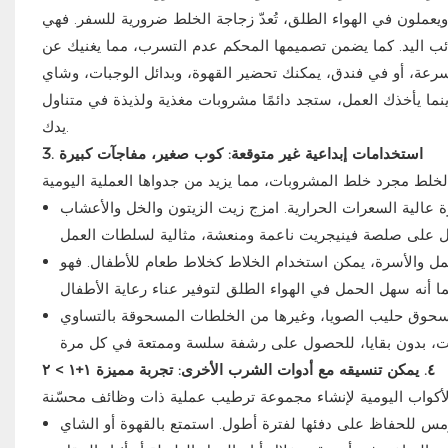
 ويعملون في الهواء الطلق، تُعدّ زجاجة الخلط ضرورية للسفر. فهي
ب اليد. كما يضمن تصميمها المحكم عدم التسرب، مما يغنيك عن
رعة، أو في فندق، يمكنك تحضير القهوة، وبدائل الوجبات، وشاي
نما يأخذك العمل، ستجد دائمًا مشروبات مغذية ولذيذة في متناول
يدك.
3. استخدامات إبداعية غير متوقعة: كوب صغير، مفاجآت كبيرة
 عالية السعرات الحرارية. امزج زيت الزيتون والخل والأعشاب
لعمل والأسرة، يمكن استخدام الخلاط كخلاط طعام للأطفال. فهو
مسحوق حليب الصويا، وغيرها من الخلطات المسحوقة بالتساوي
٤. يمكن تنسيقه مع أدوات الشرب الأخرى: تجربة مميزة ١+١
>
٢
ترمس للحفاظ على دفئها لفترة أطول. استمتع بالقهوة أو الشاي