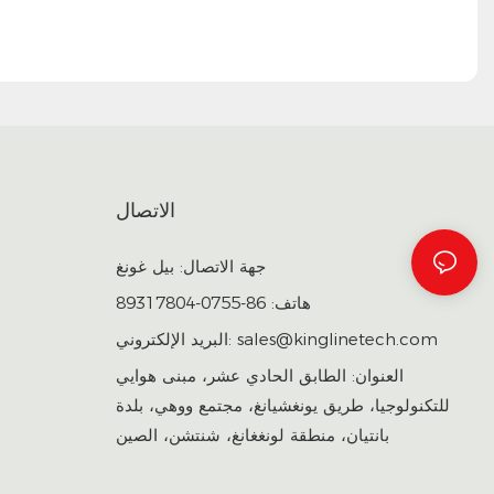
الاتصال
جهة الاتصال: بيل غونغ
هاتف: 86-0755-89317804
sales@kinglinetech.com
البريد الإلكتروني:
العنوان: الطابق الحادي عشر، مبنى هوايي
للتكنولوجيا، طريق يونغشيانغ، مجتمع ووهي، بلدة
بانتيان، منطقة لونغغانغ، شنتشن، الصين