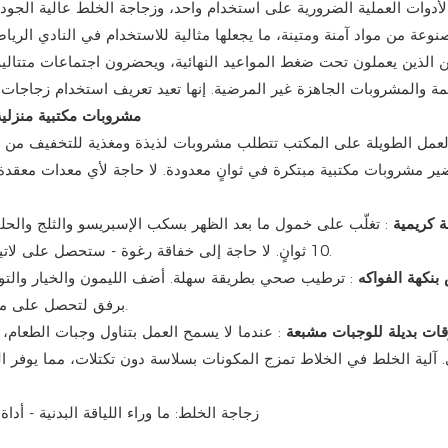
الأدوات العملية الضرورية على استخدام واحد، وزجاجة الخلط عالية الجو
صنوعة من مواد آمنة ومتينة، ما يجعلها مثالية للاستخدام في النادي الريا
ن الذين يعملون تحت ضغط المواعيد النهائية، ويحضرون اجتماعات متتالية
1. مشروبات مكتبية منز
عمل الطويلة على المكتب تتطلب مشروبات لذيذة ومغذية للتخفيف من ال
ير مشروبات مكتبية مبتكرة في ثوانٍ معدودة. لا حاجة لأي معدات معقدة
ة كريمية
: تغلّب على خمول ما بعد الظهر بسكب الإسبريسو والثلج والحليب
10 ثوانٍ. لا حاجة إلى خفاقة رغوة - ستحصل على لاتيه مثلج أو أمريكانو ناعم وكريمي لمنحك دفعة فورية من الطاقة.
بنكهة الفواكه
: ترطيب صحي بطريقة سهلة. أضف الليمون والخيار والتوت و
برفق لتحصل على ماء منعش وطبيعي بنكهة الفواكه، لذيذ وخالٍ من الشعور بالذنب.
ات بديلة للوجبات مشبعة
: عندما لا يسمح العمل بتناول وجبات الطعام،
ي. آلية الخلط في الخلاط تمزج المكونات بسلاسة دون تكتلات، مما يوفر ا