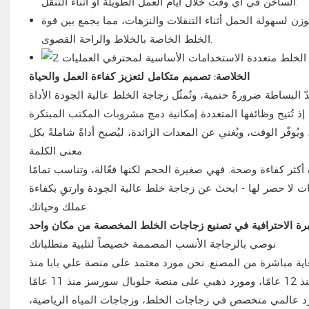
الساخن في أي وقت خلال أيام العمل الطويلة أو أثناء التنقل.
 لسهولة الحمل أثناء التنقلات والنزهات، مما يجمع بين قوة
الخلط الخاصة بالخلاط والراحة القصوى.
الخلاصة: تصميم متكامل لتعزيز كفاءة العمل والحياة
 البساطة ضرورةً حتمية، وتُمثّل زجاجة الخلط عالية الجودة الأداة
ذ تُتيح وظائفها المتعددة إمكانية دمج مشروبات المكتب المبتكرة
وفّر الوقت، ويُغني عن المعدات الزائدة، ليُصبح أداةً شاملةً بكل
معنى الكلمة.
كثر كفاءة وصحة. فهي صغيرة الحجم لكنها فعّالة، وتناسب تمامًا
ت لا حصر لها - ابحث عن زجاجة خلط عالية الجودة وارتقِ بكفاءة
عملك وحياتك.
نوصي بالزجاجة الأنسب المصممة خصيصاً لتلبية متطلباتك.
لغاية مباشرة من المصنع. نحن مورد معتمد على منصة علي بابا منذ
لاين للتطوير الصناعي المحدودة عام ٢٠٠٦، وهي مورد عالمي متخصص في زجاجات الخلط، وزجاجات المياه الرياضية،