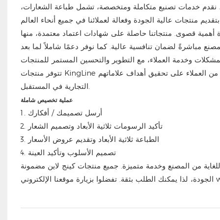
لزجاجات الرياضية، نقدم خدمات تصنيع متكاملة ومتخصصة، تشمل طباعة الشعارات،
وى. منتجاتنا حاصلة على شهادات اعتماد معتمدة، منها ISO 9001 و FDA و LFGB، ما يضمن سلامتها وموثوقيتها. نقدم أكثر
لمصنع مباشرةً لضمان تنافسية عالية. كما نوفر دعمًا شاملاً لما بعد
تتوفر منتجات KingLine اليوم في 80 دولة وأكثر من 20,000 متجر حول العالم. ونتطلع إلى مساعدة المزيد من العملاء على تحقيق أهداف علاماتهم
التجارية في المستقبل.
عملية تخصيص شاملة
أرسل تصميمك / أفكارك
تأكيد الرسومات ثلاثية الأبعاد وتصميم الشعار
الطباعة ثلاثية الأبعاد وتقديم عروض الأسعار
تصميم الأسلوب وتأكيد العينة
ة للغاية من المصنع وخدمة متميزة. جميع منتجات كينج لاين مضمونة
الجودة، لذا يمكنك الطلب بثقة. تفضلوا بزيارة موقعنا الإلكتروني