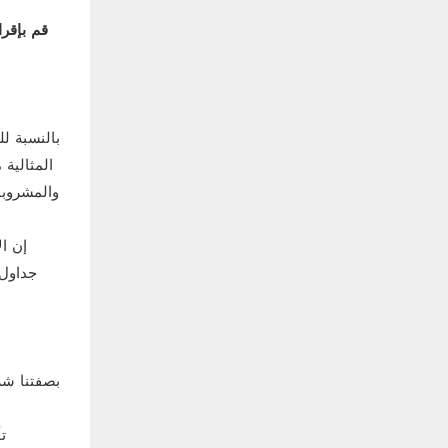
قم بإقر
بالنسبة لل
المثالية
والمشروبات
إن ا
جداول 
بصفتنا شر