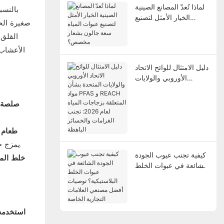
لماذا تُعدّ المصانع الصينية
بالنسب
الخيار الأمثل لتصنيع
صغيرة الح
عبوات المياه سعة جالون
القلق 
بشعار مخصص؟
الأعشاب 
دليل الامتثال للوائح الاتحاد
الأوروبي والولايات
المتحدة بشأن مواد PFAS
و REACH المتعلقة
صلصة س
بزجاجات المياه لعام
2026: تجنب الغرامات
طعام 
والخسائر الباهظة
يمزج حبوب الأرز، وهريس الفاكهة، وهريس الخضار للحصول على قوام ناعم، كما أنه سهل الحمل في الهواء الطلق لتوفير عناء رعاية الأطفال.
كيفية تجنب عيوب الجودة
خلط الم
الشائعة في عبوات الخلط
البلاستيكية؟ توصيات
أفضل مصنعي العلامات
التجارية الخاصة
استخدمه