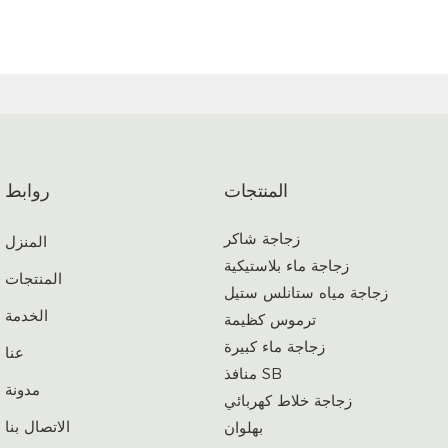
المنتجات
روابط
زجاجة شاكر
المنزل
زجاجة ماء بلاستيكية
المنتجات
زجاجة مياه ستانلس ستيل
الخدمة
ترموس كظيمة
زجاجة ماء كبيرة
عنا
منافذ SB
مدونة
زجاجة خلاط كهربائي
الاتصال بنا
بهلوان