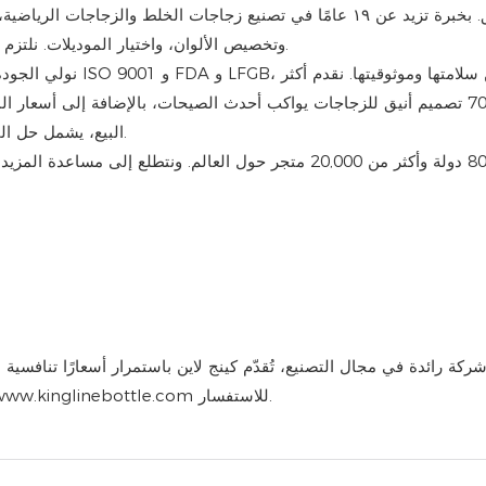
والأباريق. بخبرة تزيد عن ١٩ عامًا في تصنيع زجاجات الخلط وا
وتخصيص الألوان، واختيار الموديلات. نلتزم بتقديم منتجات عالية الجودة وفعالة لعملائنا في جميع أنحاء العالم.
نولي الجودة أهمية قص
من 7000 تصميم أنيق للزجاجات يواكب أحدث الصيحات، بالإضافة إلى أسعار ا
البيع، يشمل حل المشكلات وخدمة العملاء، مع التطوير والتحسين المستمر للمنتجات.
ركة رائدة في مجال التصنيع، تُقدّم كينج لاين باستمرار أسعارًا تنافسي
للاستفسار.
www.kinglinebottle.com