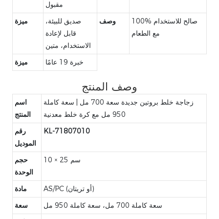
مقبول
100% صالح للاستخدام
وصف
صديق للبيئة،
ميزة
مع الطعام
قابل لإعادة
الاستخدام، متين
خبرة 19 عامًا
ميزة
وصف المنتج
زجاجة خلط بروتين جديدة سعة 700 مل | سعة كاملة
اسم
950 مل مع كرة خلط معدنية
المنتج
KL-71807010
رقم
الموديل
10 × 25 سم
حجم
الوحدة
AS/PC (أو تريتان)
مادة
سعة كاملة 700 مل، سعة كاملة 950 مل
سعة