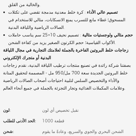
والخالية من القلق.
تصميم عالي الأداء
: كرة خلط معدنية مدمجة تقضي على تكتلات
المسحوق؛ غطاء مانع للتسرب يمنع الانسكابات، مثالي للاستخدام في
الصالات الرياضية واللياقة البدنية.
حجم مثالي ولوجستيات مثالية
: تصميم نحيف 10×25 سم يناسب حاملات
الأكواب القياسية؛ حجم الكرتون الصغير يزيد من كفاءة الشحن.
زجاجات خلط البروتين الفاخرة بالجملة لعلامتك التجارية في مجال اللياقة
البدنية أو متجرك الإلكتروني
بصفتنا شركة رائدة في تصنيع منتجات ترطيب اللياقة البدنية، نقدم زجاجات
خلط البروتين الجديدة سعة 700 مل/950 مل - المصممة لتحقيق المتانة
والأداء والتخصيص السلس لتلبية احتياجات أصحاب الصالات الرياضية
وعلامات المكملات الغذائية وتجار التجزئة بالجملة في جميع أنحاء العالم.
نقبل تخصيص أي لون
لون:
1000 قطعة
الحد الأدنى للطلب:
الشحن البحري والجوي والسريع، وعادةً ما يقوم
شحن: