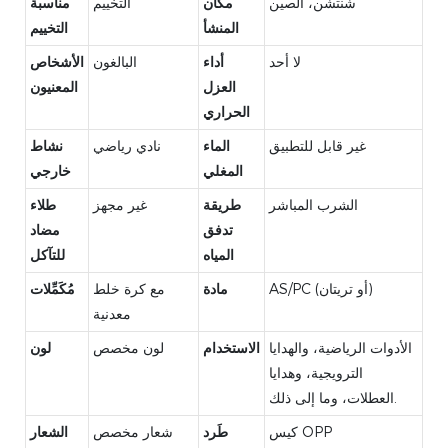
شنتشن، الصين
مكان
التخييم
مناسبة
المنشأ
التخييم
لا أحد
أداء
البالغون
الأشخاص
العزل
المعنيون
الحراري
غير قابل للتطبيق
الماء
نادي رياضي
نشاط
المغلي
خارجي
الشرب المباشر
طريقة
غير مجهز
طلاء
تدفق
مضاد
المياه
للتآكل
AS/PC (أو تريتان)
مادة
مع كرة خلط
مُكَمِّلات
معدنية
الأدوات الرياضية، والهدايا
الاستخدام
لون مخصص
لون
الترويجية، وهدايا
العطلات، وما إلى ذلك.
كيس OPP
طَرد
شعار مخصص
الشعار