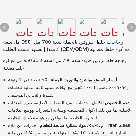
زجاجات خلط البروتين بالجملة سعة 700 مل (950 مل سعة
كاملة) | تصنيع حسب الطلب (OEM/ODM) مع كرة خلط معدنية
زجاجة خلط بروتين جديدة سعة 700 مل | سعة كاملة 950 مل مع كرة
خلط معدنية
أسعار المصنع مباشرة والتوريد بالجملة
: 50 قطعة في الكرتونة
(44×44×52 سم، 11-12 كجم) مع أوقات تسليم ثابتة، مثالية للطلبات
الكبيرة والتخزين الموسمي.
دعم التخصيص الكامل
: خدمات تصنيع المعدات الأصلية/تصميم المعدات
الأصلية بما في ذلك الألوان المخصصة وطباعة الشعارات ووضع العلامات
التجارية الخاصة بما يتوافق مع هوية علامتك التجارية.
مواد ممتازة صالحة للطعام
: خيارات من مادة AS/PC أو Tritan الخالية
من مادة BPA، متوافقة مع معايير FDA/LFGB لتجارة التجزئة الآمنة