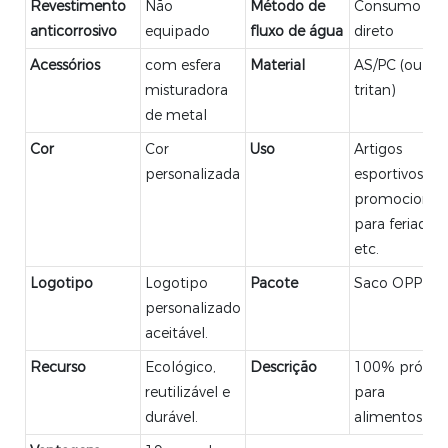
Revestimento
Não
Método de
Consumo
anticorrosivo
equipado
fluxo de água
direto
Acessórios
com esfera
Material
AS/PC (ou
misturadora
tritan)
de metal
Cor
Cor
Uso
Artigos
personalizada
esportivos,
promocionais
para feriados,
etc.
Logotipo
Logotipo
Pacote
Saco OPP
personalizado
aceitável.
Recurso
Ecológico,
Descrição
100% própri
reutilizável e
para
durável.
alimentos