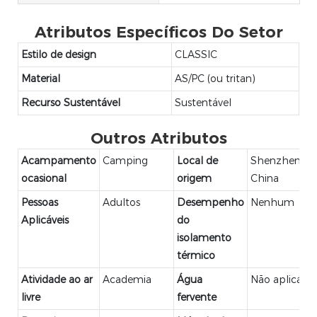
Atributos Específicos Do Setor
Estilo de design
CLASSIC
Material
AS/PC (ou tritan)
Recurso Sustentável
Sustentável
Outros Atributos
Acampamento
Camping
Local de
Shenzhen,
ocasional
origem
China
Pessoas
Adultos
Desempenho
Nenhum
Aplicáveis
do
isolamento
térmico
Atividade ao ar
Academia
Água
Não aplicável
livre
fervente